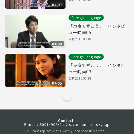
04:07
Foreign Language
「東京で働こう。」インタビ
ュー動画05
公開
2016.03.18
04:00
Foreign Language
「東京で働こう。」インタビ
ュー動画03
公開
2016.03.18
04:05
Contact :
E-mail：S0014905＜at＞section.metro.tokyo.jp
※Please replace ＜at＞ with @ and send us an email.