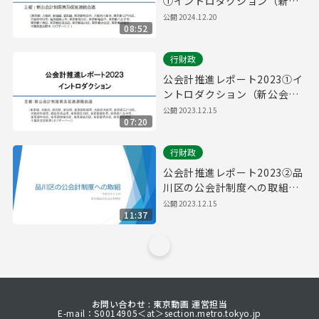
①イントロダクション（新公
会計制度普及促進連絡会議）
公開
2024.12.20
08:52
行財政
公会計推進レポート2023①イ
ントロダクション（新公会計
制度普及促進連絡会議）
公開
2023.12.15
07:20
行財政
公会計推進レポート2023②品
川区の公会計制度への取組
（東京都品川区）
公開
2023.12.15
11:37
お問い合わせ : 東京動画 運営担当
E-mail：S0014905＜at＞section.metro.tokyo.jp