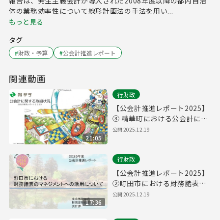
報告は、発生主義会計が導入された2008年度以降の都内自治
体の業務効率性について線形計画法の手法を用い...
もっと見る
タグ
#
財政・予算
#
公会計推進レポート
関連動画
行財政
【公会計推進レポート2025】
③ 精華町における公会計に関
する取組状況
公開
2025.12.19
21:05
行財政
【公会計推進レポート2025】
②町田市における財務諸表の
マネジメントへの活用につい
公開
2025.12.19
17:36
て