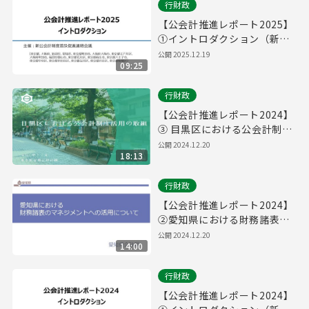
行財政
【公会計推進レポート2025】
①イントロダクション（新公
会計制度普及促進連絡会議）
公開
2025.12.19
09:25
行財政
【公会計推進レポート2024】
③ 目黒区における公会計制度
活用の取組
公開
2024.12.20
18:13
行財政
【公会計推進レポート2024】
②愛知県における財務諸表の
マネジメントへの活用につい
公開
2024.12.20
14:00
て
行財政
【公会計推進レポート2024】