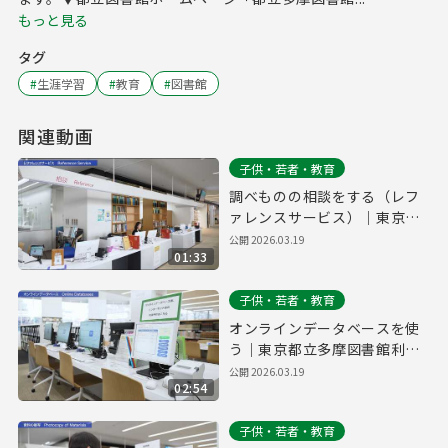
もっと見る
タグ
#
生涯学習
#
教育
#
図書館
関連動画
子供・若者・教育
調べものの相談をする（レフ
ァレンスサービス）｜東京都
立多摩図書館利用案内#6
公開
2026.03.19
01:33
子供・若者・教育
オンラインデータベースを使
う｜東京都立多摩図書館利用
案内#5
公開
2026.03.19
02:54
子供・若者・教育