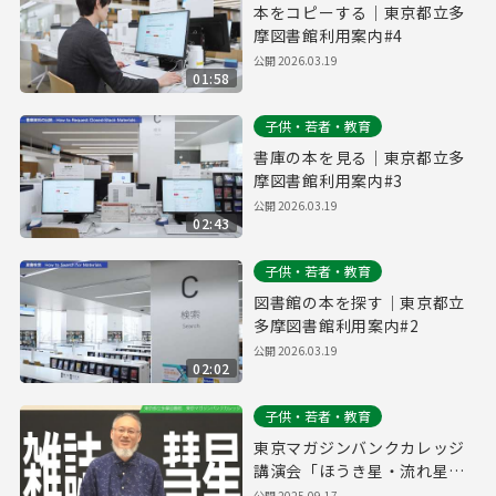
本をコピーする｜東京都立多
摩図書館利用案内#4
公開
2026.03.19
01:58
子供・若者・教育
書庫の本を見る｜東京都立多
摩図書館利用案内#3
公開
2026.03.19
02:43
子供・若者・教育
図書館の本を探す｜東京都立
多摩図書館利用案内#2
公開
2026.03.19
02:02
子供・若者・教育
東京マガジンバンクカレッジ
講演会「ほうき星・流れ星を
追いかけて」（ダイジェスト
公開
2025.09.17