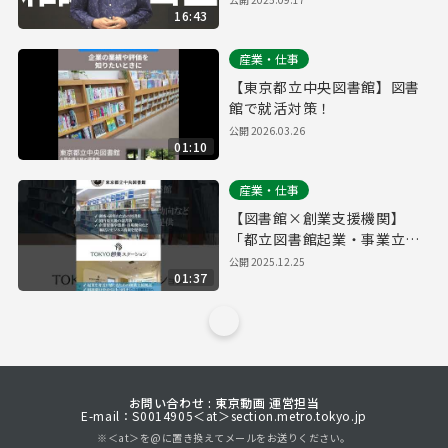
16:43
版）
産業・仕事
【東京都立中央図書館】図書
館で就活対策！
公開
2026.03.26
01:10
産業・仕事
【図書館×創業支援機関】
「都立図書館起業・事業立案
ワークシート」でビジネスプ
公開
2025.12.25
01:37
ランをブラッシュアップ
お問い合わせ : 東京動画 運営担当
E-mail：S0014905＜at＞section.metro.tokyo.jp
※＜at＞を@に置き換えてメールをお送りください。