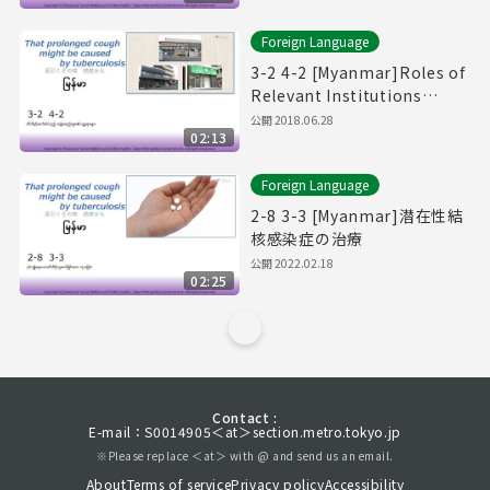
Foreign Language
3-2 4-2 [Myanmar]Roles of
Relevant Institutions
Regarding Tuberculosis.
公開
2018.06.28
02:13
Foreign Language
2-8 3-3 [Myanmar]潜在性結
核感染症の治療
公開
2022.02.18
02:25
Contact :
E-mail：S0014905＜at＞section.metro.tokyo.jp
※Please replace ＜at＞ with @ and send us an email.
About
Terms of service
Privacy policy
Accessibility