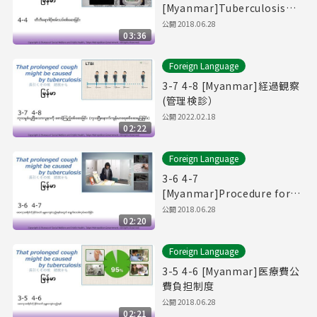
[Myanmar]Tuberculosis
Germ Examination.
公開
2018.06.28
03:36
Foreign Language
3-7 4-8 [Myanmar]経過観察
(管理検診）
公開
2022.02.18
02:22
Foreign Language
3-6 4-7
[Myanmar]Procedure for
the Medical Expenses
公開
2018.06.28
02:20
Public Funding Policy.
Foreign Language
3-5 4-6 [Myanmar]医療費公
費負担制度
公開
2018.06.28
02:21