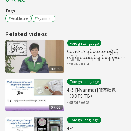
Tags
#
Healthcare
#
Myanmar
Related videos
Foreign Language
Covid-19 နှင့်ပတ်သက်၍တို
ကျိုမြို့တော်အုပ်ချုပ်ရေးမှူးထံမှ
အမှာစကား（新型コロナウイル
公開
2022.03.04
00:38
スに関する知事メッセージ
（ミャンマー語編））
Foreign Language
4-5 [Myanmar]服薬確認
（DOTS TB）
公開
2018.06.28
07:06
Foreign Language
4-4