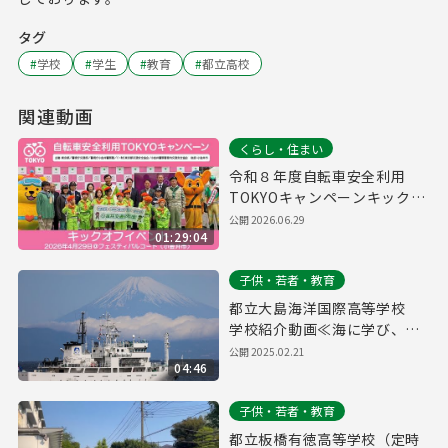
タグ
#
学校
#
学生
#
教育
#
都立高校
関連動画
くらし・住まい
令和８年度自転車安全利用
TOKYOキャンペーンキックオ
フイベント
公開
2026.06.29
01:29:04
子供・若者・教育
都立大島海洋国際高等学校
学校紹介動画≪海に学び、未
来を拓く。≫
公開
2025.02.21
04:46
子供・若者・教育
都立板橋有徳高等学校（定時