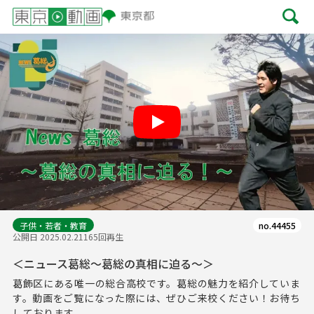
Play
子供・若者・教育
no.44455
公開日 2025.02.21
165回再生
＜ニュース葛総～葛総の真相に迫る～＞
葛飾区にある唯一の総合高校です。葛総の魅力を紹介していま
す。動画をご覧になった際には、ぜひご来校ください！お待ち
しております。