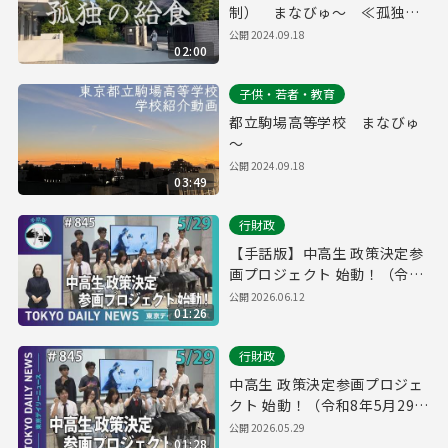
制） まなびゅ～ ≪孤独の
給食≫
公開
2024.09.18
02:00
子供・若者・教育
都立駒場高等学校 まなびゅ
～
公開
2024.09.18
03:49
行財政
【手話版】中高生 政策決定参
画プロジェクト 始動！（令和
8年5月29日 東京デイリーニュ
公開
2026.06.12
01:26
ース No.845）
行財政
中高生 政策決定参画プロジェ
クト 始動！（令和8年5月29日
東京デイリーニュース
公開
2026.05.29
01:28
No.845）