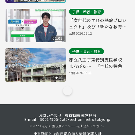
子供・若者・教育
「次世代の学びの基盤プロジ
ェクト」及び「新たな教育の
スタイル」の実施校（仮称）
公開
2026.05.12
01:01
PR
子供・若者・教育
都立八王子東特別支援学校
まなびゅ～ 『本校の特色に
ついて』
公開
2026.03.11
04:40
お問い合わせ : 東京動画 運営担当
E-mail：S0014905＜at＞section.metro.tokyo.jp
※＜at＞を@に置き換えてメールをお送りください。
東京動画とは
利用規約
個人情報保護方針