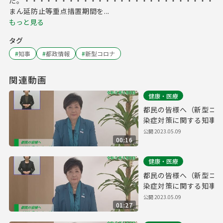
た。・・・・・・・・・・・・・・・・・・・・・・・・・・・
まん延防止等重点措置期間を...
もっと見る
タグ
#
知事
#
都政情報
#
新型コロナ
関連動画
健康・医療
都民の皆様へ（新型コ
染症対策に関する知事メ
手話付き 令和5年5月8
公開
2023.05.09
00:16
健康・医療
都民の皆様へ（新型コ
染症対策に関する知事メ
付き 令和5年5月8日）
公開
2023.05.09
01:27