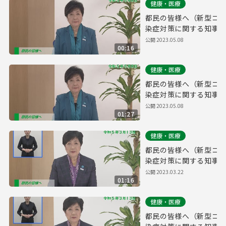
健康・医療
都民の皆様へ（新型コ
染症対策に関する知事メ
版 令和5年5月8日）
公開
2023.05.08
00:16
健康・医療
都民の皆様へ（新型コ
染症対策に関する知事メ
5年5月8日）
公開
2023.05.08
01:27
健康・医療
都民の皆様へ（新型コ
染症対策に関する知事メ
付き 令和5年3月13日）
公開
2023.03.22
01:16
健康・医療
都民の皆様へ（新型コ