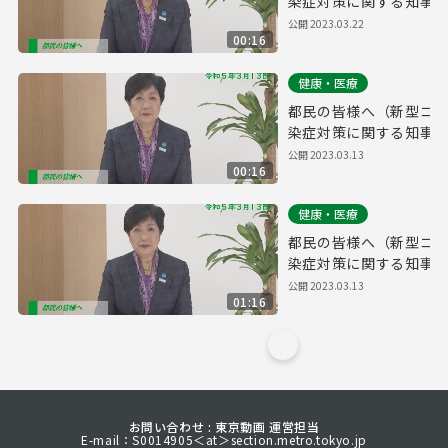
染症対策に関する知事メ
手話付き 令和5年3月1
公開
2023.03.22
00:16
健康・医療
都民の皆様へ（新型コ
染症対策に関する知事メ
版 令和5年3月13日）
公開
2023.03.13
00:16
健康・医療
都民の皆様へ（新型コ
染症対策に関する知事メ
5年3月13日）
公開
2023.03.13
01:16
お問い合わせ : 東京動画 運営担当
E-mail：S0014905＜at＞section.metro.tokyo.jp