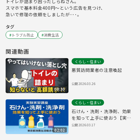
トイレが詰まり困ったしらねさん。
スマホで基本料金400円～という広告を見つけ、
急いで修理の依頼をしましたが･･･。
タグ
#
トラブル防止
#
消費生活
関連動画
くらし・住まい
悪質訪問業者の注意喚起
公開
2026.03.26
00:30
くらし・住まい
石けん・洗剤・洗浄剤、効果
を知って上手に使おう【実験
実習講座より】
公開
2026.03.17
02:02