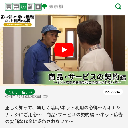
Play
くらし・住まい
no.28247
公開日 2025.03.25
238回再生
正しく知って、楽しく活用!ネット利用の心得～カオナシ
ナナシにご用心～ 商品･サービスの契約編 ～ネット広告
の安価な代金に惑わされないで～