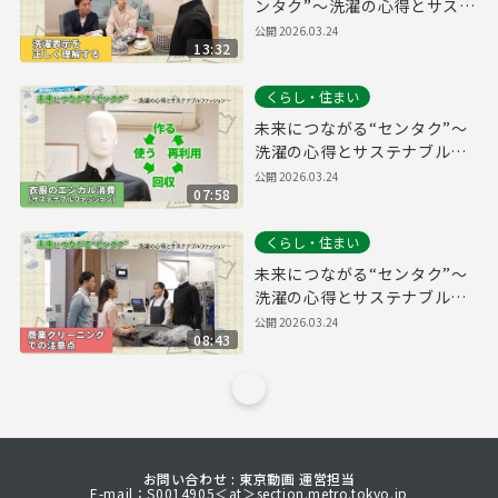
ンタク”～洗濯の心得とサステ
ナブルファッション～【洗濯
公開
2026.03.24
13:32
表示を正しく理解する編】
くらし・住まい
未来につながる“センタク”～
洗濯の心得とサステナブルフ
ァッション～【衣類のエシカ
公開
2026.03.24
07:58
ル消費（サステナブルファッ
ション）編】
くらし・住まい
未来につながる“センタク”～
洗濯の心得とサステナブルフ
ァッション～【商業クリーニ
公開
2026.03.24
08:43
ングでの注意点編】
お問い合わせ : 東京動画 運営担当
E-mail：S0014905＜at＞section.metro.tokyo.jp