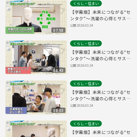
くらし・住まい
【字幕版】未来につながる“セ
ンタク”～洗濯の心得とサステ
ナブルファッション～【衣類
公開
2026.03.24
07:58
のエシカル消費（サステナブ
ルファッション）編】
くらし・住まい
【字幕版】未来につながる“セ
ンタク”～洗濯の心得とサステ
ナブルファッション～【商業
公開
2026.03.24
08:43
クリーニングでの注意点編】
くらし・住まい
【字幕版】未来につながる“セ
ンタク”～洗濯の心得とサステ
ナブルファッション～【洗濯
公開
2026.03.24
08:03
用品を正しく選ぶ編】
くらし・住まい
【字幕版】未来につながる“セ