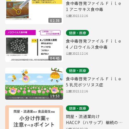
食中毒啓発ファイル Ｆｉｌｅ
1 アニサキス食中毒
公開
2022.12.16
02:38
健康・医療
食中毒啓発ファイル Ｆｉｌｅ
4 ノロウイルス食中毒
公開
2022.12.16
04:45
健康・医療
食中毒啓発ファイル Ｆｉｌｅ
5 乳児ボツリヌス症
公開
2022.12.16
19:53
健康・医療
問屋・流通業向け
HACCP（ハサップ）継続のた
めの食品衛生情報 ～ 小分け作
公開
2026.02.19