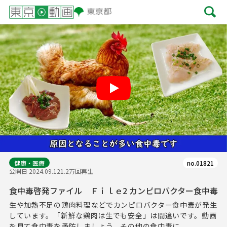
Play
健康・医療
no.01821
公開日 2024.09.12
1.2万回再生
食中毒啓発ファイル Ｆｉｌｅ2 カンピロバクター食中毒
生や加熱不足の鶏肉料理などでカンピロバクター食中毒が発生
しています。「新鮮な鶏肉は生でも安全」は間違いです。動画
を見て食中毒を予防しましょう。その他の食中毒に...