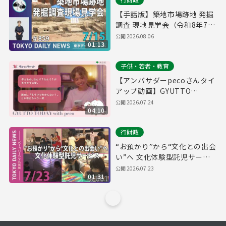
【手話版】築地市場跡地 発掘
調査 現地見学会（令和8年7月
15日 東京デイリーニュース
公開
2026.08.06
01:13
No.859）
子供・若者・教育
【アンバサダーpecoさんタイ
アップ動画】GYUTTO
TODAY
公開
2026.07.24
04:10
行財政
“お預かり”から“文化との出会
い”へ 文化体験型託児サービ
ス（令和8年7月23日 東京デイ
公開
2026.07.23
01:31
リーニュース No.861）