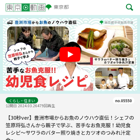
Play
くらし・住まい
no.05550
公開日 2024.03.26
479回再生
【30秒ver】豊洲市場からお魚のノウハウ直伝！シェフの
笠原将弘さんから親子で学ぶ、苦手なお魚克服！幼児食
レシピ～サワラのバター照り焼きとカツオのつみれ汁定