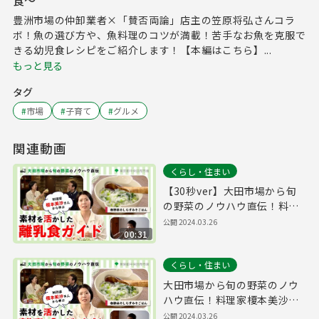
食～
豊洲市場の仲卸業者×「賛否両論」店主の笠原将弘さんコラ
ボ！魚の選び方や、魚料理のコツが満載！苦手なお魚を克服で
きる幼児食レシピをご紹介します！【本編はこちら】...
もっと見る
タグ
#
市場
#
子育て
#
グルメ
関連動画
くらし・住まい
【30秒ver】大田市場から旬
の野菜のノウハウ直伝！料理
家榎本美沙さんから学ぶ、素
公開
2024.03.26
00:31
材を活かした離乳食ガイド ～
春野菜のしらすみそごはん～
くらし・住まい
大田市場から旬の野菜のノウ
ハウ直伝！料理家榎本美沙さ
んから学ぶ、素材を活かした
公開
2024.03.26