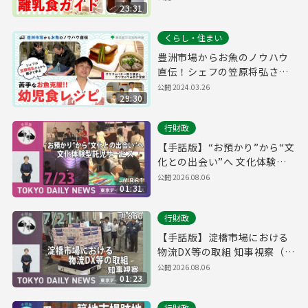
23:31
離乳食ガイド ～春野菜のしら
すみそごはん～
くらし・住まい
豊洲市場からお魚のノウハウ
直伝！シェフの笠原将弘さん
から親子で学ぶ、苦手なお魚
公開
2024.03.26
29:30
克服！幼児食レシピ～サワラ
のバター照り焼きとカツオの
行財政
つみれ汁定食～
【手話版】“お預かり”から“文
化との出会い”へ 文化体験型
託児サービス（令和8年7月23
公開
2026.08.06
01:31
日 東京デイリーニュース
No.861）
行財政
【手話版】淀橋市場における
物流DX等の取組 知事視察（令
和8年7月21日 東京デイリーニ
公開
2026.08.06
01:23
ュース No.860）
行財政