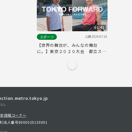
01:41
公開
2026.07.01
スポーツ
【世界の舞台が、みんなの舞台
に。】東京２０２０大会 都立スポ
ーツ６施設ＰＲ動画
tion.metro.tokyo.jp
さい。
方針
投稿コーナー
表)
法人番号8000020130001
erved.