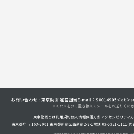
お問い合わせ : 東京動画 運営担当
E-mail：S0014905＜at＞sec
※＜at＞を@に置き換えてメールをお送りくだ
東京動画とは
利用規約
個人情報保護方針
アクセシビリティ
東京都庁 〒163-8001 東京都新宿区西新宿2-8-1
電話 03-5321-1111(代
Copyright©︎2017 Tokyo Metropolitan
Government.All Rights Res