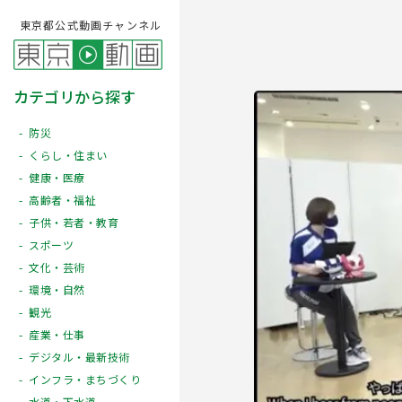
東京都公式動画チャンネル
カテゴリから探す
防災
くらし・住まい
健康・医療
高齢者・福祉
子供・若者・教育
スポーツ
文化・芸術
Play
環境・自然
観光
産業・仕事
デジタル・最新技術
インフラ・まちづくり
水道・下水道