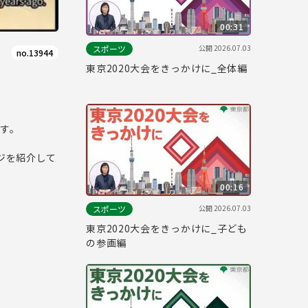
00:31
公開
2026.07.03
スポーツ
no.13944
東京2020大会をきっかけに_全体編
す。
ジを紹介して
00:16
公開
2026.07.03
スポーツ
東京2020大会をきっかけに_子ども
の参画編