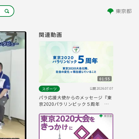
関連動画
01:55
公開
2026.07.07
スポーツ
パラ応援大使からのメッセージ『東
京2020パラリンピック５周年 ー
東京2020大会以降、社会の変化や
現在感じていることー』