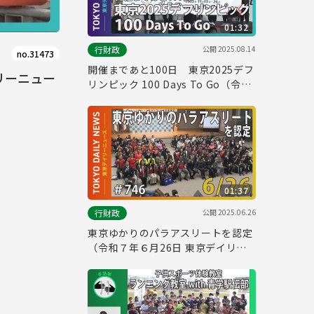
01:32
公開
2025.08.14
行財政
no.31473
開催まであと100日 東京2025デフ
イリーニュー
リンピック 100 Days To Go（令和
７年８月14日 東京デイリーニュー
ス No.764）
01:37
公開
2025.06.26
行財政
東京ゆかりのパラアスリートを認定
（令和７年６月26日 東京デイリー
ニュース No.746）