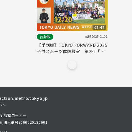
ュース No.674）
01:42
公開
2025.01.07
行財政
【手話版】TOKYO FORWARD 2025
子供スポーツ体験教室 第2回「デ
フサッカー体験教室 with FC東京」
（令和6年12月20日 東京デイリーニ
ュース No.658）
tion.metro.tokyo.jp
さい。
方針
投稿コーナー
表)
法人番号8000020130001
erved.