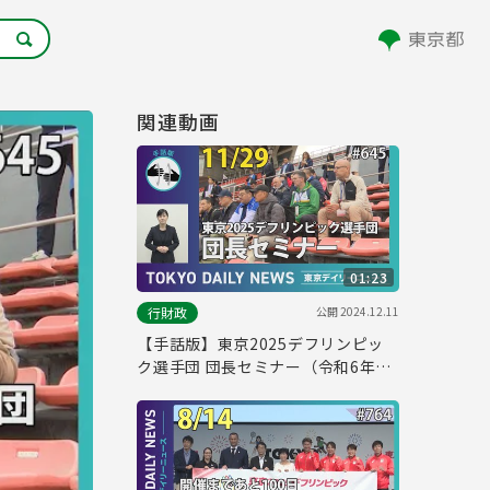
関連動画
01:23
公開
2024.12.11
行財政
【手話版】東京2025デフリンピッ
ク選手団 団長セミナー（令和6年11
月29日 東京デイリーニュース
No.645）