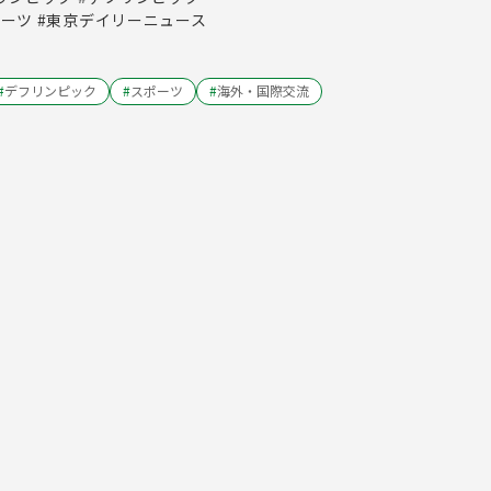
ポーツ #東京デイリーニュース
#
デフリンピック
#
スポーツ
#
海外・国際交流