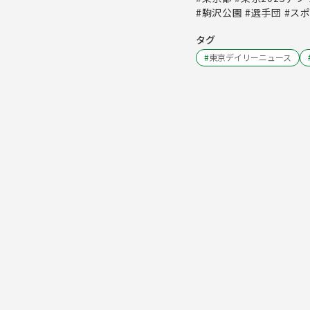
#駒沢公園 #選手団 #ス
タグ
#
東京デイリーニュース