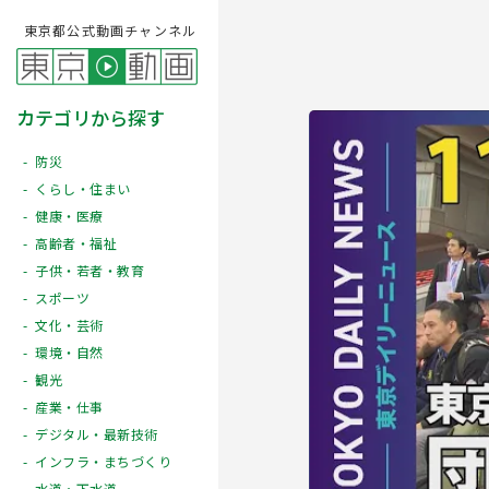
東京都公式動画チャンネル
カテゴリから探す
防災
くらし・住まい
健康・医療
高齢者・福祉
子供・若者・教育
スポーツ
文化・芸術
Play
環境・自然
観光
産業・仕事
デジタル・最新技術
インフラ・まちづくり
水道・下水道