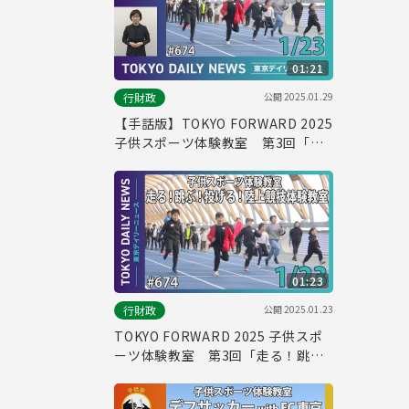
01:21
公開
2025.01.29
行財政
【手話版】TOKYO FORWARD 2025
子供スポーツ体験教室 第3回「走
る！跳ぶ！投げる！陸上競技体験教
室」（令和7年1月23日 東京デイリ
ーニュース No.674）
01:23
公開
2025.01.23
行財政
TOKYO FORWARD 2025 子供スポ
ーツ体験教室 第3回「走る！跳
ぶ！投げる！陸上競技体験教室」
（令和7年1月23日 東京デイリーニ