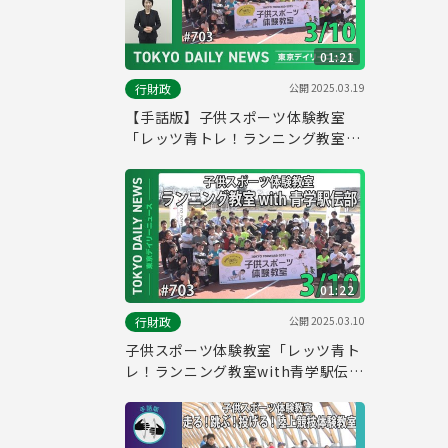
01:21
公開
2025.03.19
行財政
【手話版】子供スポーツ体験教室
「レッツ青トレ！ランニング教室
with青学駅伝部」（令和7年3月10
日 東京デイリーニュース No.703）
01:22
公開
2025.03.10
行財政
子供スポーツ体験教室「レッツ青ト
レ！ランニング教室with青学駅伝
部」（令和7年3月10日 東京デイリ
ーニュース No.703）