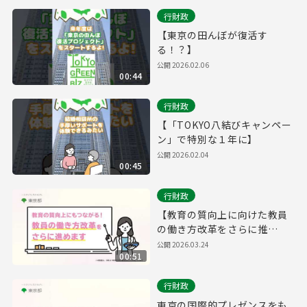
行財政
【東京の田んぼが復活す
る！？】
公開
2026.02.06
00:44
行財政
【「TOKYO八結びキャンペー
ン」で特別な１年に】
公開
2026.02.04
00:45
行財政
【教育の質向上に向けた教員
の働き方改革をさらに推
進！】
公開
2026.03.24
00:51
行財政
東京の国際的プレゼンスをも