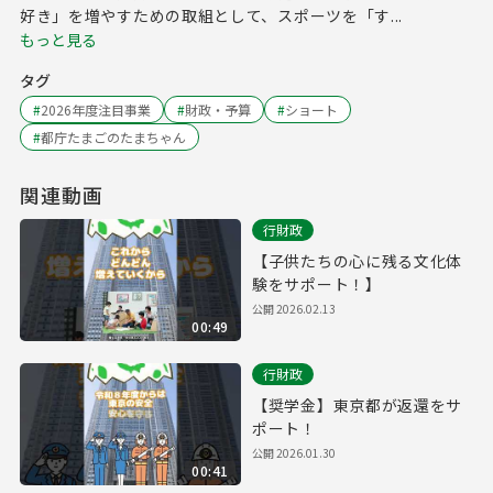
好き」を増やすための取組として、スポーツを「す...
もっと見る
タグ
#
2026年度注目事業
#
財政・予算
#
ショート
#
都庁たまごのたまちゃん
関連動画
行財政
【子供たちの心に残る文化体
験をサポート！】
公開
2026.02.13
00:49
行財政
【奨学金】東京都が返還をサ
ポート！
公開
2026.01.30
00:41