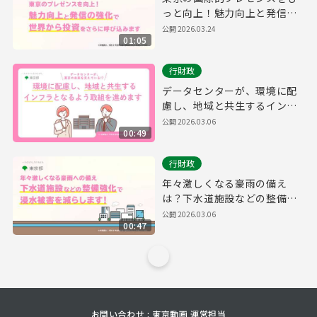
っと向上！魅力向上と発信の
強化で、世界から投資をさら
公開
2026.03.24
01:05
に呼び込みます。
行財政
データセンターが、環境に配
慮し、地域と共生するインフ
ラとなるよう、取組を進めま
公開
2026.03.06
00:49
す。
行財政
年々激しくなる豪雨の備え
は？下水道施設などの整備を
強化することで浸水被害を減
公開
2026.03.06
00:47
らします！
お問い合わせ : 東京動画 運営担当