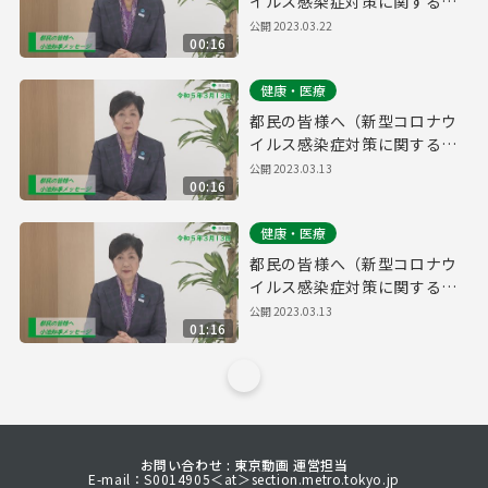
イルス感染症対策に関する知
事メッセージ 15秒手話付き
公開
2023.03.22
00:16
令和5年3月13日）
健康・医療
都民の皆様へ（新型コロナウ
イルス感染症対策に関する知
事メッセージ 15秒版 令和5年
公開
2023.03.13
00:16
3月13日）
健康・医療
都民の皆様へ（新型コロナウ
イルス感染症対策に関する知
事メッセージ 令和5年3月13
公開
2023.03.13
01:16
日）
お問い合わせ : 東京動画 運営担当
E-mail：S0014905＜at＞section.metro.tokyo.jp