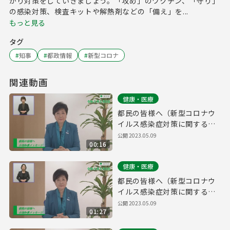
かり対策をしていきましょう。「攻め」のワクチン、「守り」
の感染対策、検査キットや解熱剤などの「備え」を...
もっと見る
タグ
#
知事
#
都政情報
#
新型コロナ
関連動画
健康・医療
都民の皆様へ（新型コロナウ
イルス感染症対策に関する知
事メッセージ 15秒手話付き
公開
2023.05.09
00:16
令和5年5月8日）
健康・医療
都民の皆様へ（新型コロナウ
イルス感染症対策に関する知
事メッセージ 手話付き 令和5
公開
2023.05.09
01:27
年5月8日）