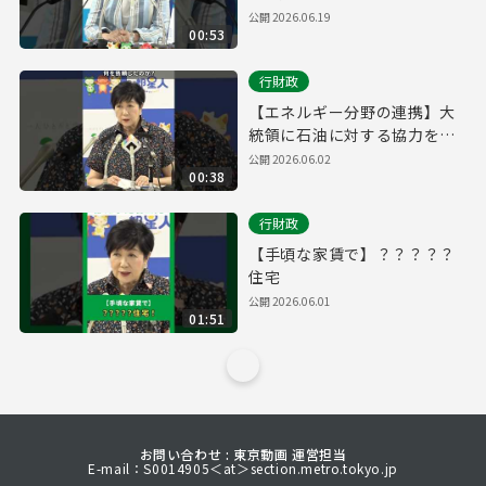
公開
2026.06.19
00:53
行財政
【エネルギー分野の連携】大
統領に石油に対する協力を依
頼
公開
2026.06.02
00:38
行財政
【手頃な家賃で】？？？？？
住宅
公開
2026.06.01
01:51
お問い合わせ : 東京動画 運営担当
E-mail：S0014905＜at＞section.metro.tokyo.jp