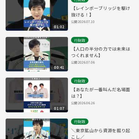
【レインボーブリッジを駆け
抜ける！】
公開
2026.07.10
01:02
行財政
【人口の半分の力では未来は
つくれません】
公開
2026.07.06
00:41
行財政
【あなたが一番叫んだ名場面
は？】
公開
2026.06.26
01:07
行財政
＼東京鉱山から資源を掘り起
こし／