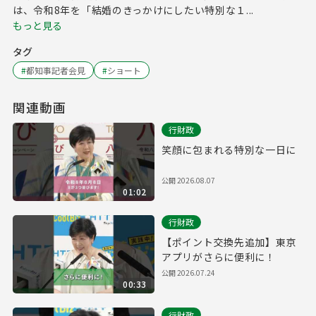
は、令和8年を「結婚のきっかけにしたい特別な１...
もっと見る
タグ
#
都知事記者会見
#
ショート
関連動画
行財政
笑顔に包まれる特別な一日に
公開
2026.08.07
01:02
行財政
【ポイント交換先追加】東京
アプリがさらに便利に！
公開
2026.07.24
00:33
行財政