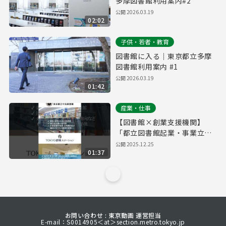
多摩図書館利用案内#2
公開
2026.03.19
02:02
子供・若者・教育
図書館に入る｜東京都立多摩
図書館利用案内 #1
公開
2026.03.19
01:42
産業・仕事
【図書館×創業支援機関】
「都立図書館起業・事業立案
ワークシート」でビジネスプ
公開
2025.12.25
01:37
ランをブラッシュアップ
お問い合わせ : 東京動画 運営担当
E-mail：S0014905＜at＞section.metro.tokyo.jp