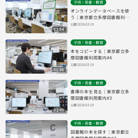
子供・若者・教育
オンラインデータベースを使
う｜東京都立多摩図書館利用
案内#5
公開
2026.03.19
02:54
子供・若者・教育
本をコピーする｜東京都立多
摩図書館利用案内#4
公開
2026.03.19
01:58
子供・若者・教育
書庫の本を見る｜東京都立多
摩図書館利用案内#3
公開
2026.03.19
02:43
子供・若者・教育
図書館の本を探す｜東京都立