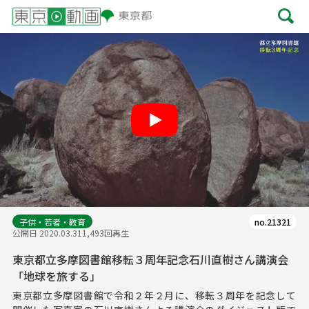
Play
子供・若者・教育
no.21321
公開日 2020.03.31
1,493回再生
東京都立多摩図書館移転３周年記念石川直樹さん講演会
「地球を旅する」
東京都立多摩図書館で令和２年２月に、移転３周年を記念して