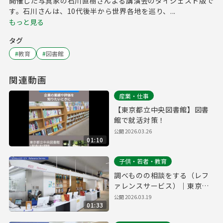
開催した写真家の石川直樹さんよる講演会のダイジェスト版で
す。石川さんは、10代後半から世界各地を巡り、...
もっと見る
タグ
#
教育
#
図書館
関連動画
産業・仕事
【東京都立中央図書館】図書
館で就活対策！
公開
2026.03.26
01:10
子供・若者・教育
調べものの相談をする（レフ
ァレンスサービス）｜東京都
立多摩図書館利用案内#6
公開
2026.03.19
01:33