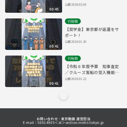
公開
2026.02.04
00:45
行財政
【奨学金】東京都が返還をサ
ポート！
公開
2026.01.30
00:41
行財政
【令和８年度予算 知事査定
／クルーズ客船の受入機能を
強化】
公開
2026.01.22
00:41
お問い合わせ : 東京動画 運営担当
E-mail：S0014905＜at＞section.metro.tokyo.jp