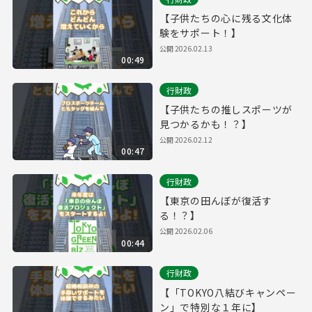
【子供たちの心に残る文化体
験をサポート！】
公開
2026.02.13
00:49
行財政
【子供たちの推しスポーツが
見つかるかも！？】
公開
2026.02.12
00:47
行財政
【東京の田んぼが復活す
る！？】
公開
2026.02.06
00:44
行財政
【「TOKYO八結びキャンペー
ン」で特別な１年に】