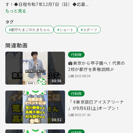
す！◆日程令和7年12月7日（日）◆応募...
もっと見る
タグ
#
都庁たまごのたまちゃん
#
ショート
#
スポーツ
関連動画
行財政
🏟️東京から甲子園へ！代表の
2校が都庁を表敬訪問🎉
公開
2025.08.04
00:56
行財政
「 #東京辰巳アイスアリーナ
」が9月6日(土)オープン！
公開
2025.07.30
00:52
行財政