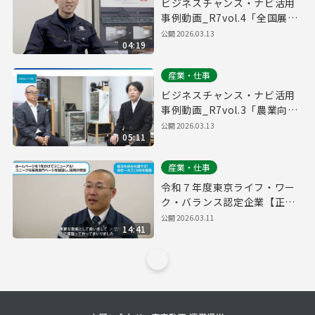
ビジネスチャンス・ナビ活用
事例動画_R7vol.4「全国展開
しているサービスで薄手なエ
公開
2026.03.13
04:19
リアをカバーするために活
用」
産業・仕事
ビジネスチャンス・ナビ活用
事例動画_R7vol.3「農業向け
システム開発の協業先を探す
公開
2026.03.13
05:11
ために活用」
産業・仕事
令和７年度東京ライフ・ワー
ク・バランス認定企業【正和
興業株式会社】大賞
公開
2026.03.11
14:41