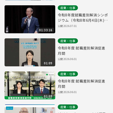
例
産業・仕事
令和8年度就職差別解消シンポ
ジウム（令和8年6月4日(木)開
催）
公開
2026.07.01
01:33:16
産業・仕事
令和8年度 就職差別解消促進
月間
公開
2026.06.01
01:09
産業・仕事
令和8年度 就職差別解消促進
月間
公開
2026.06.01
01:09
産業・仕事