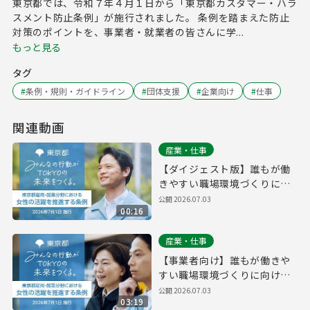
東京都では、令和７年４月１日から「東京都カスタマー・ハラ
スメント防止条例」が施行されました。 条例を踏まえた防止
対策のポイントを、事業者・就業者の皆さんに学...
もっと見る
タグ
#
条例・規則・ガイドライン
#
団体支援
#
企業向け
#
仕事
関連動画
産業・仕事
【ダイジェスト版】誰もが働
きやすい職場環境づくりに向
けて―東京都雇用・就業分野
公開
2026.07.03
00:16
における女性の活躍を推進す
る条例
産業・仕事
【事業者向け】誰もが働きや
すい職場環境づくりに向けて
―東京都雇用・就業分野にお
公開
2026.07.03
03:19
ける女性の活躍を推進する条