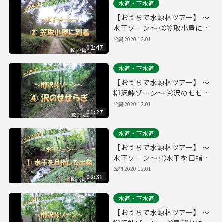
水道・下水道
【おうちで水源林ツアー】 ～
水干ゾーン～ ②笠取小屋に到
着
公開
2020.12.01
02:47
水道・下水道
【おうちで水源林ツアー】 ～
柳沢峠ゾーン～ ④沢のせせら
ぎ
公開
2020.12.01
01:27
水道・下水道
【おうちで水源林ツアー】 ～
水干ゾーン～ ①水干を目指し
て出発！
公開
2020.12.01
02:31
水道・下水道
【おうちで水源林ツアー】 ～