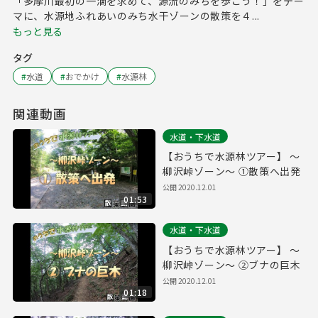
「多摩川最初の一滴を求めて、源流のみちを歩こう！」をテー
マに、水源地ふれあいのみち水干ゾーンの散策を４...
もっと見る
タグ
#
水道
#
おでかけ
#
水源林
関連動画
水道・下水道
【おうちで水源林ツアー】 ～
柳沢峠ゾーン～ ①散策へ出発
公開
2020.12.01
01:53
水道・下水道
【おうちで水源林ツアー】 ～
柳沢峠ゾーン～ ②ブナの巨木
公開
2020.12.01
01:18