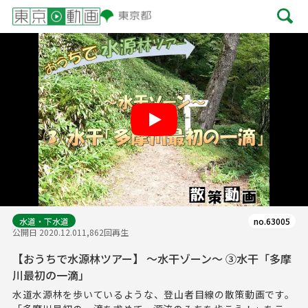
Play
水道・下水道
no.63005
公開日 2020.12.01
1,862回再生
【おうちで水源林ツアー】 ～水干ゾーン～ ③水干「多摩
川最初の一滴」
水道水源林を歩いているような、登山者目線の散策動画です。