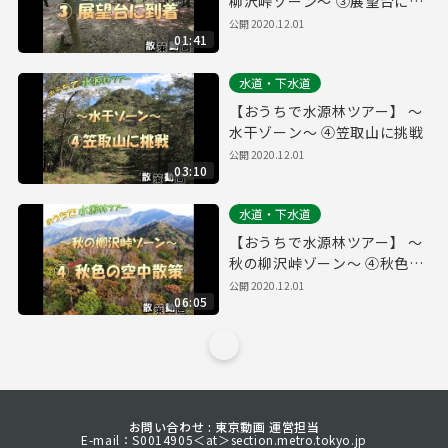
柳沢峠ゾーン～ ③展望台に到
着
公開
2020.12.01
01:41
水道・下水道
【おうちで水源林ツアー】 ～
水干ゾーン～ ④笠取山に挑戦
公開
2020.12.01
03:10
水道・下水道
【おうちで水源林ツアー】 ～
秋の柳沢峠ゾーン～ ④秋色の
空中散策
公開
2020.12.01
06:05
お問い合わせ : 東京動画 運営担当
E-mail：S0014905＜at＞section.metro.tokyo.jp