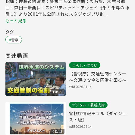
指揮：佐藤親悟演奏：警視庁音楽隊作曲：久石譲、木村弓編
曲：森田一浩曲目：スピリティッド・アウェイ《千と千尋の神
隠し》より2001年に公開されたスタジオジブリ制...
もっと見る
タグ
#
警察
関連動画
くらし・住まい
【警視庁】交通管制センター
～交通の安全と円滑を図る～
公開
2026.04.14
14:15
デジタル・最新技術
警視庁情報モラル《ダイジェ
スト版》
公開
2026.04.14
08:13