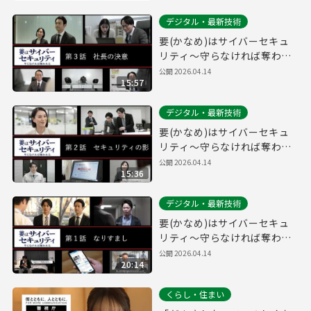
デジタル・最新技術
要(かなめ)はサイバーセキュ
リティ～守らなければ奪われ
る～第３話「社長の決意」(経
公開
2026.04.14
15:57
営層向け)
デジタル・最新技術
要(かなめ)はサイバーセキュ
リティ～守らなければ奪われ
る～第２話「セキュリティの
公開
2026.04.14
15:36
影」(システム管理者向け)
デジタル・最新技術
要(かなめ)はサイバーセキュ
リティ～守らなければ奪われ
る～第１話「なりすまし」(一
公開
2026.04.14
20:14
般社員向け)
くらし・住まい