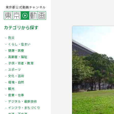
東京都公式動画チャンネル
カテゴリから探す
防災
くらし・住まい
健康・医療
高齢者・福祉
子供・若者・教育
スポーツ
文化・芸術
Play
環境・自然
観光
産業・仕事
デジタル・最新技術
インフラ・まちづくり
水道・下水道