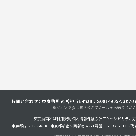
お問い合わせ : 東京動画 運営担当
E-mail：S0014905＜at＞sec
※＜at＞を@に置き換えてメールをお送りくだ
東京動画とは
利用規約
個人情報保護方針
アクセシビリティ
東京都庁 〒163-8001 東京都新宿区西新宿2-8-1
電話 03-5321-1111(代
Copyright©︎2017 Tokyo Metropolitan
Government.All Rights Res