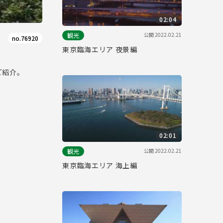
02:04
公開
2022.02.21
観光
no.76920
東京臨海エリア 夜景編
ご紹介。
02:01
公開
2022.02.21
観光
東京臨海エリア 海上編