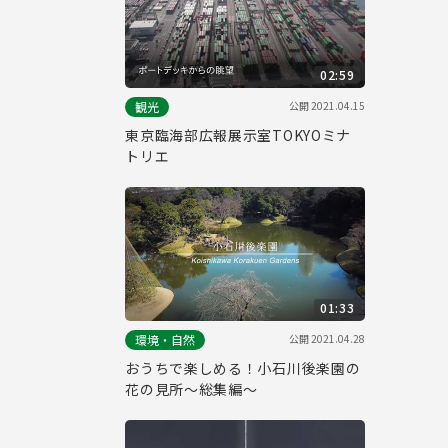
02:59
公開
2021.04.15
観光
東京臨海部広報展示室TOKYOミナ
トリエ
01:33
公開
2021.04.28
環境・自然
おうちで楽しめる！小石川後楽園の
花の見所～総集編～