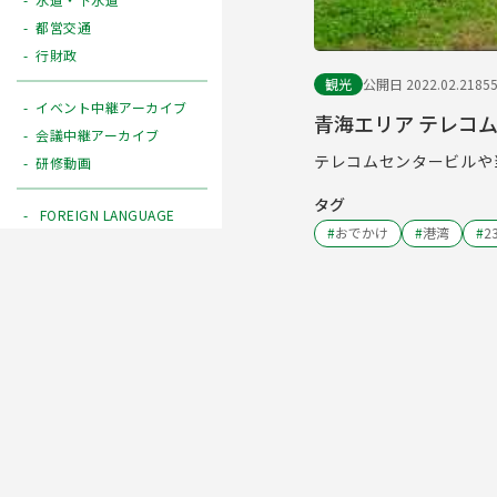
都営交通
行財政
観光
公開日 2022.02.21
85
イベント中継アーカイブ
青海エリア テレコ
会議中継アーカイブ
テレコムセンタービルや
研修動画
タグ
FOREIGN LANGUAGE
#
おでかけ
#
港湾
#
2