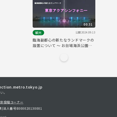
00:31
公開
2024.09.13
観光
臨海副都心の新たなランドマークの
設置について ～ お台場海浜公園に
噴水「東京アクアシンフォニー」を
整備 ～
tion.metro.tokyo.jp
さい。
方針
投稿コーナー
表)
法人番号8000020130001
erved.