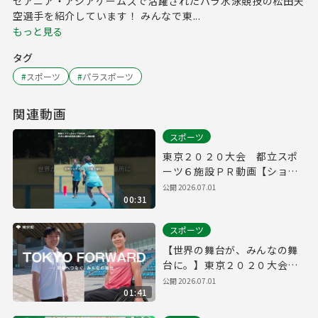
セアニア・アジアゲームズで活躍されたパラ水泳競技の松田天
空選手を紹介しています！ みんなで東...
もっと見る
タグ
#
スポーツ
#
パラスポーツ
関連動画
スポーツ
東京２０２０大会 都立スポ
ーツ６施設ＰＲ動画【ショー
ト】
公開
2026.07.01
00:31
スポーツ
【世界の舞台が、みんなの舞
台に。】東京２０２０大会
都立スポーツ６施設ＰＲ動画
公開
2026.07.01
01:41