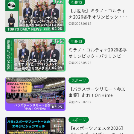
行財政
【手話版】ミラノ・コルティ
ナ2026冬季オリンピック・パ
ラリンピック 東京都ゆかりの
公開
2026.06.12
02:08
メダリストを表彰（令和8年5
月22日 東京デイリーニュース
行財政
No.843）
ミラノ・コルティナ2026冬季
オリンピック・パラリンピッ
ク 東京都ゆかりのメダリスト
公開
2026.05.22
02:09
を表彰（令和8年5月22日 東京
デイリーニュース No.843）
スポーツ
【パラスポーツリモート参加
事業】走れ！OriHime
公開
2026.02.02
03:25
スポーツ
【eスポーツフェスタ2026】