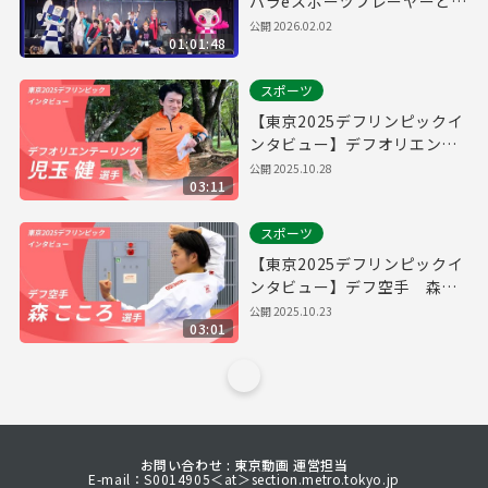
パラeスポーツプレーヤーとの
エキシビションマッチ
公開
2026.02.02
01:01:48
スポーツ
【東京2025デフリンピックイ
ンタビュー】デフオリエンテ
ーリング 児玉健選手
公開
2025.10.28
03:11
スポーツ
【東京2025デフリンピックイ
ンタビュー】デフ空手 森こ
ころ選手
公開
2025.10.23
03:01
お問い合わせ : 東京動画 運営担当
E-mail：S0014905＜at＞section.metro.tokyo.jp