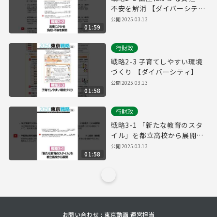
不安を解消 【ダイバーシテ
ィ】
公開
2025.03.13
01:59
行財政
戦略2-3 子育てしやすい環境
づくり 【ダイバーシティ】
公開
2025.03.13
01:58
行財政
戦略3-1 「新たな教育のスタ
イル」を都立高校から展開
【ダイバーシティ】
公開
2025.03.13
01:58
お問い合わせ : 東京動画 運営担当