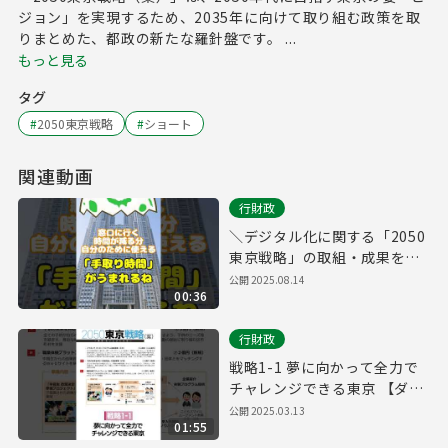
ジョン」を実現するため、2035年に向けて取り組む政策を取
りまとめた、都政の新たな羅針盤です。 ...
もっと見る
タグ
#
2050東京戦略
#
ショート
関連動画
行財政
＼デジタル化に関する「2050
東京戦略」の取組・成果をご
紹介！／
公開
2025.08.14
00:36
行財政
戦略1-1 夢に向かって全力で
チャレンジできる東京 【ダイ
バーシティ】
公開
2025.03.13
01:55