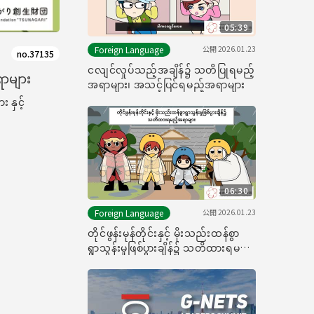
05:39
公開
2026.01.23
Foreign Language
no.37135
ငလျင်လှုပ်သည့်အချိန်၌ သတိပြုရမည့်
အရာများ
အရာများ၊ အသင့်ပြင်ရမည့်အရာများ
း နှင့်
06:30
公開
2026.01.23
Foreign Language
တိုင်ဖွန်းမုန်တိုင်းနှင့် မိုးသည်းထန်စွာ
ရွာသွန်းမှုဖြစ်ပွားချိန်၌ သတိထားရမည့်
အရာများ