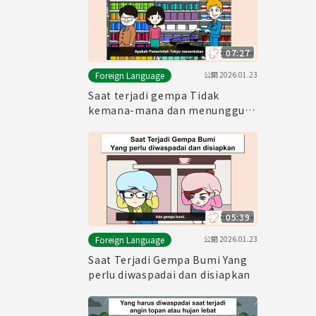
07:27
公開
2026.01.23
Foreign Language
Saat terjadi gempa Tidak
kemana-mana dan menunggu!
Persiapkan makanan
sebelumnya!
05:39
公開
2026.01.23
Foreign Language
Saat Terjadi Gempa Bumi Yang
perlu diwaspadai dan disiapkan