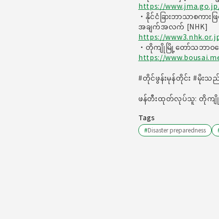
https://www.jma.go.jp
・နိုင်ငံခြားဘာသာစကားဖြ
အချက်အလက် [NHK]
https://www3.nhk.or.j
・တိုကျိုမြို့တော်သဘာဝဘ
https://www.bousai.me
#တိုင်ဖွန်းမုန်တိုင်း #မ
ဖန်တီးထုတ်လုပ်သူ: တိုကျိ
Tags
#
Disaster preparedness