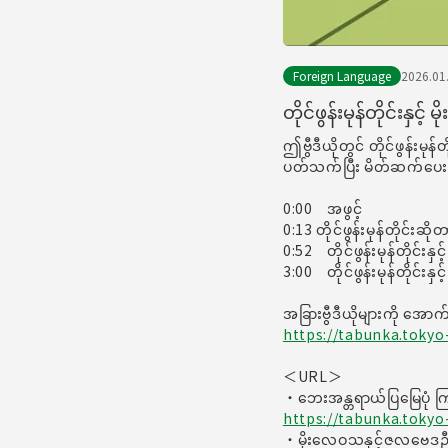
Foreign Language
2026.01
တိုင်ဖွန်းမုန်တိုင်းနှ
ဤဗွီဒီယိုတွင် တိုင်ဖွန်းမုန်တ
ပတ်သက်ပြီး မိတ်ဆက်ပေ
0:00 အဖွင့်
0:13 တိုင်ဖွန်းမုန်တိုင်း
0:52 တိုင်ဖွန်းမုန်တိုင်းနှင့
3:00 တိုင်ဖွန်းမုန်တိုင်းန
အခြားဗွီဒီယိုများကို အော
https://tabunka.tokyo
＜URL＞
・ဘေးအန္တရာယ်ပြမြေပုံ ကြ
https://tabunka.tokyo
・မိုးလေဝသနှင့်ဇလဗေဒဦး