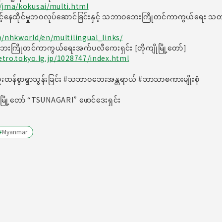
/jma/kokusai/multi.html
င့်နေထိုင်မှုဘဝလုပ်ဆောင်ခြင်းနှင့် သဘာဝဘေးကြိုတင်ကာကွယ်ရေး သတ
p/nhkworld/en/multilingual_links/
ေးကြိုတင်ကာကွယ်ရေးအက်ပလီကေးရှင်း [တိုကျိုမြို့တော်]
tro.tokyo.lg.jp/1028747/index.html
ိုးသည်းထန်စွာရွာသွန်းခြင်း #သဘာဝဘေးအန္တရာယ် #ဘာသာစကားမျိုးစုံ
ုမြို့တော် “TSUNAGARI” ဖောင်ဒေးရှင်း
#
Myanmar