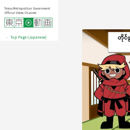
Tokyo Metropolitan Government
Official Video Channel
Top Page (Japanese)
Play