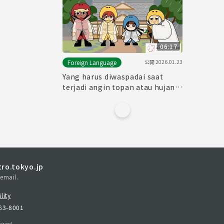
06:17
公開
2026.01.23
Foreign Language
Yang harus diwaspadai saat
terjadi angin topan atau hujan
lebat
ro.tokyo.jp
email.
lity
163-8001
erved.