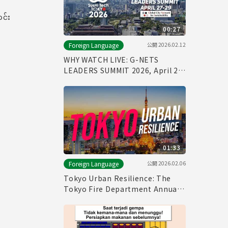
င်း
00:27
公開
2026.02.12
Foreign Language
WHY WATCH LIVE: G-NETS
LEADERS SUMMIT 2026, April 27-
29
01:33
公開
2026.02.06
Foreign Language
Tokyo Urban Resilience: The
Tokyo Fire Department Annual
Fire Review 2026