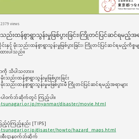
.23
79 views
င့် မိုးသည်းထန်စွာရွာသွန်းမှုဖြစ်ပွားခြင်း၊ကြိုတင်ပြင်ဆင်ရမည့်
ိုင်းနှင့် မိုးသည်းထန်စွာရွာသွန်းမှုဖြစ်ပွားခြင်း၊ ကြိုတင်ပြင်ဆင်ရမည့်ကိစ္စမျာ
းထားပါသည်။
ဆိုတာကို သိပါသလား။
် မိုးသည်းထန်စွာရွာသွန်းမှုဖြစ်ပွားခြင်း
ှင့် မိုးသည်းထန်စွာရွာသွန်းမှုမဖြစ်ပွားမီ ကြိုတင်ပြင်ဆင်ရမည့်အရာများ
က်ပါဝက်ဘ်ဆိုက်တွင် ကြည့်ပါ။
-tsunagari.or.jp/myanmar/disaster/movie.html
ည့်ပုံကြည့်နည်း [TIPS]
-tsunagari.or.jp/disaster/howto/hazard_maps.html
စီးဌာနဝက်ဘ်ဆိုက်