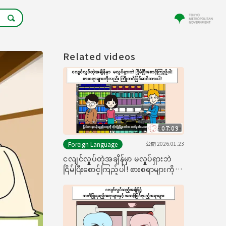
Related videos
07:09
公開
2026.01.23
Foreign Language
ငလျင်လှုပ်တဲ့အချိန်မှာ မလှုပ်ရှားဘဲ
ငြိမ်ပြီးစောင့်ကြည့်ပါ! စားစရာများကို
လည်း ကြိုတင်ပြင်ဆင်ထားပါ!