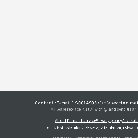
Contact :
E-mail：S0014905＜at＞section.met
※Please replace ＜at＞ with @ and send us an 
About
Terms of service
Privacy policy
Accessibi
8-1 Nishi-Shinjuku 2-chome,Shinjuku-ku,Tokyo 
Copyright©︎2017 Tokyo Metropolitan
Government.All Rights Res