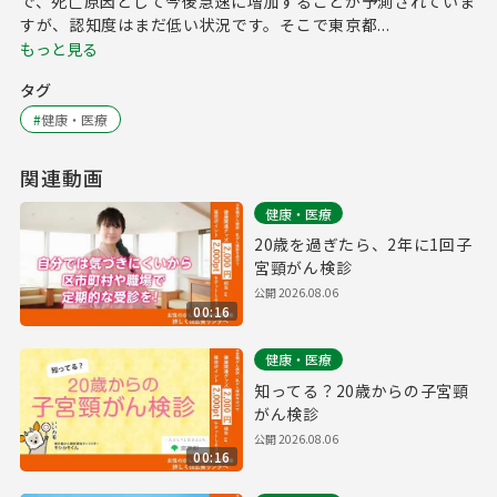
で、死亡原因として今後急速に増加することが予測されていま
すが、認知度はまだ低い状況です。そこで東京都...
もっと見る
タグ
#
健康・医療
関連動画
健康・医療
20歳を過ぎたら、2年に1回子
宮頸がん検診
公開
2026.08.06
00:16
健康・医療
知ってる？20歳からの子宮頸
がん検診
公開
2026.08.06
00:16