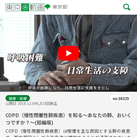
Play
健康・医療
no.08325
公開日 2016.12.09
6,833回再生
COPD（慢性閉塞性肺疾患）を知る～あなたの肺、おいく
つですか？～(短編版)
COPD（慢性閉塞性肺疾患）は喫煙を主な原因とする肺の疾患