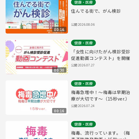
健康・医療
住んでる街で、がん検診
公開
2026.08.06
00:16
健康・医療
「女性に向けたがん検診受診
促進動画コンテスト」を開催
公開
2026.07.27
00:30
健康・医療
梅毒急増中！～梅毒は早期治
療が大切です～（15秒ver.）
公開
2026.07.24
00:16
健康・医療
梅毒、流行っています。（梅