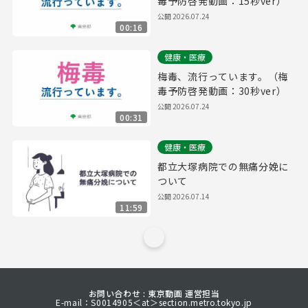
毒予防啓発動画：15秒ver）
公開
2026.07.24
00:16
健康・医療
梅毒、流行っています。（梅
毒予防啓発動画：30秒ver）
公開
2026.07.24
00:31
健康・医療
都立大塚病院での無痛分娩に
ついて
公開
2026.07.14
11:59
お問い合わせ : 東京動画 運営担当
E-mail：S0014905＜at＞section.metro.tokyo.jp