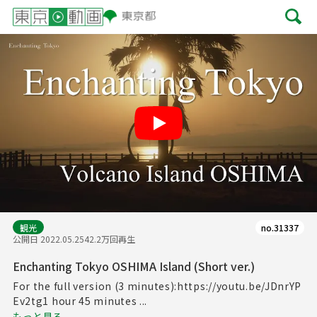
Play
観光
no.31337
公開日 2022.05.25
42.2万回再生
Enchanting Tokyo OSHIMA Island (Short ver.)
For the full version (3 minutes):https://youtu.be/JDnrYP
Ev2tg1 hour 45 minutes ...
もっと見る