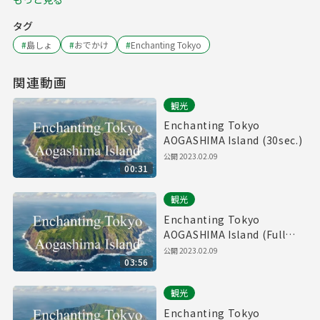
タグ
#
島しょ
#
おでかけ
#
Enchanting Tokyo
関連動画
観光
Enchanting Tokyo
AOGASHIMA Island (30sec.)
公開
2023.02.09
00:31
観光
Enchanting Tokyo
AOGASHIMA Island (Full
ver.)／青ヶ島
公開
2023.02.09
03:56
観光
Enchanting Tokyo