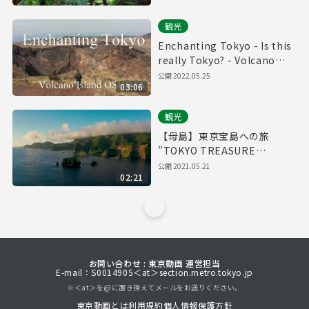
観光
Enchanting Tokyo - Is this
really Tokyo? - Volcano
Island OSHIMA (Full ver.) /
公開
2022.05.25
03:06
絶景！大島 三原山火口をドロ
ーン空撮
観光
【母島】東京宝島への旅
"TOKYO TREASURE
ISLANDS"
公開
2021.05.21
02:21
お問い合わせ : 東京動画 運営担当
E-mail：S0014905＜at＞section.metro.tokyo.jp
※＜at＞を@に置き換えてメールをお送りください。
東京動画とは
利用規約
個人情報保護方針