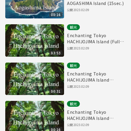
AOGASHIMA Island (15sec.)
公開
2023.02.09
00:16
観光
Enchanting Tokyo
HACHIJOJIMA Island (Full
ver.)／八丈島
公開
2023.02.09
03:53
観光
Enchanting Tokyo
HACHIJOJIMA Island
(30sec.)
公開
2023.02.09
00:31
観光
Enchanting Tokyo
HACHIJOJIMA Island
(15sec.)
公開
2023.02.09
00:16