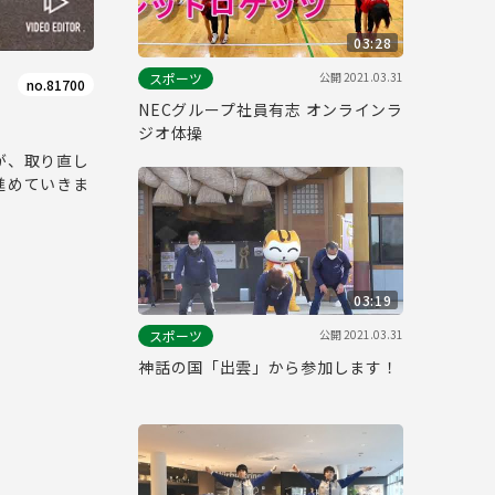
03:28
公開
2021.03.31
スポーツ
no.81700
NECグループ社員有志 オンラインラ
ジオ体操
が、取り直し
進めていきま
03:19
公開
2021.03.31
スポーツ
神話の国「出雲」から参加します！