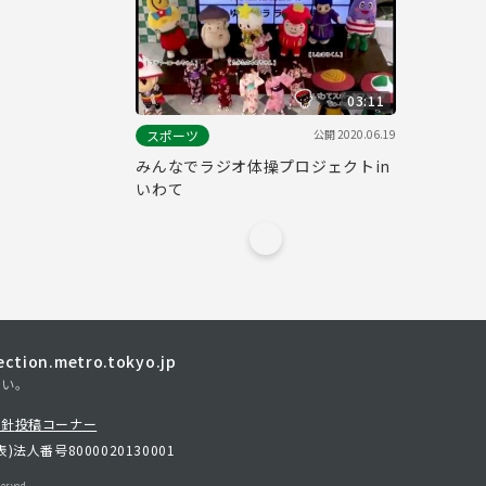
03:11
公開
2020.06.19
スポーツ
みんなでラジオ体操プロジェクトin
いわて
tion.metro.tokyo.jp
さい。
方針
投稿コーナー
表)
法人番号8000020130001
erved.