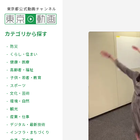
東京都公式動画チャンネル
カテゴリから探す
防災
くらし・住まい
健康・医療
高齢者・福祉
子供・若者・教育
スポーツ
文化・芸術
Play
環境・自然
観光
産業・仕事
デジタル・最新技術
インフラ・まちづくり
水道・下水道