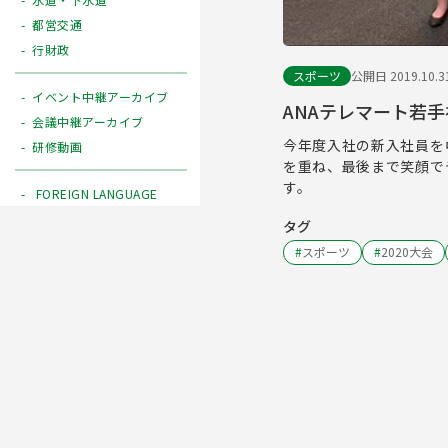
都営交通
行財政
スポーツ
公開日 2019.10.3
イベント中継アーカイブ
ANAテレマート若
会議中継アーカイブ
今年度入社の新入社員を
研修動画
を重ね、最後まで笑顔で
す。
FOREIGN LANGUAGE
タグ
#
スポーツ
#
2020大会