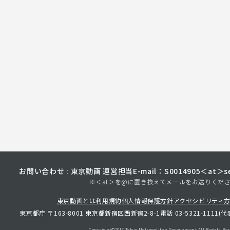
お問い合わせ : 東京動画 運営担当
E-mail：S0014905＜at＞sec
※＜at＞を@に置き換えてメールをお送りくだ
東京動画とは
利用規約
個人情報保護方針
アクセシビリティ
東京都庁 〒163-8001 東京都新宿区西新宿2-8-1
電話 03-5321-1111(代
Copyright©︎2017 Tokyo Metropolitan
Government.All Rights Res