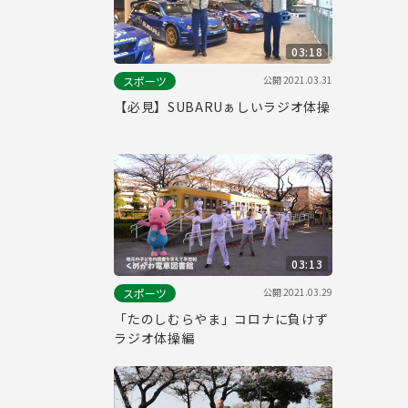
03:18
公開
2021.03.31
スポーツ
【必見】SUBARUぁしいラジオ体操
03:13
公開
2021.03.29
スポーツ
「たのしむらやま」コロナに負けず
ラジオ体操編