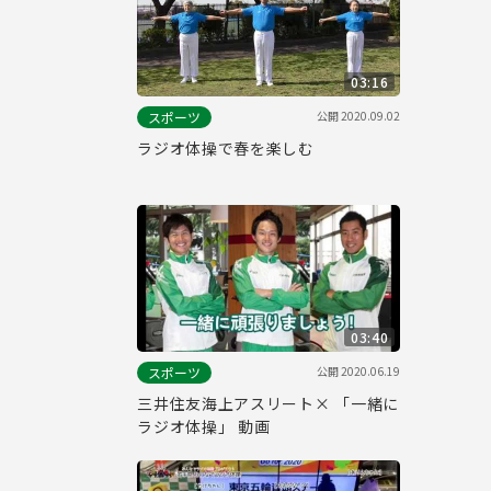
03:16
公開
2020.09.02
スポーツ
ラジオ体操で春を楽しむ
03:40
公開
2020.06.19
スポーツ
三井住友海上アスリート× 「一緒に
ラジオ体操」 動画