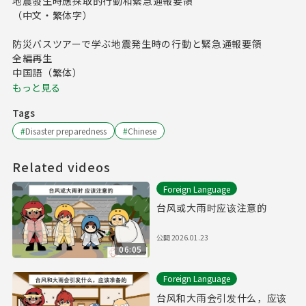
地震發生時應採取的行動和緊急通報要領
（中文・繁体字）
防災バスツアーで学ぶ地震発生時の行動と緊急通報要領
全編再生
中国語（繁体）
もっと見る
Tags
#
Disaster preparedness
#
Chinese
Related videos
Foreign Language
台风或大雨时应该注意的
公開
2026.01.23
06:05
Foreign Language
台风和大雨会引发什么，应该