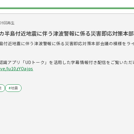
409回再生
カ半島付近地震に伴う津波警報に係る災害即応対策本部
島付近地震に伴う津波警報に係る災害即応対策本部会議の模様をラ
認識アプリ「UDトーク」を活用した字幕情報付き配信をご覧いただ
ive/Iu10zYOajps
信
#
地震