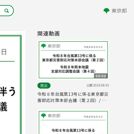
関連動画
00:00
公開
2026.08.05
防災
令和８年台風第13号に係る東京都災
害即応対策本部会議（第２回）/ 令
和８年熊本地震支援対応調整会議
（第４回）(令和8年8月5日 16時00
分～)