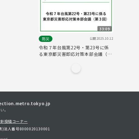
33:09
公開
2025.10.12
防災
令和７年台風第22号・第23号に係
る東京都災害即応対策本部会議（第
３回）
tion.metro.tokyo.jp
さい。
方針
投稿コーナー
表)
法人番号8000020130001
erved.