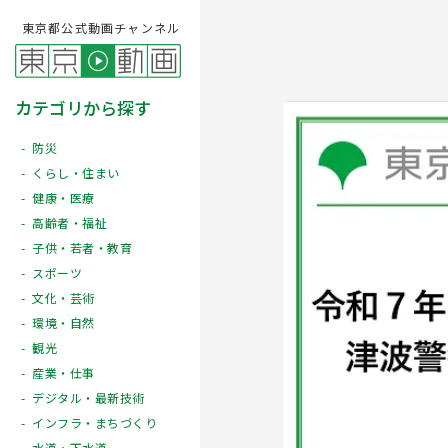
東京都公式動画チャンネル
カテゴリから探す
防災
くらし・住まい
健康・医療
高齢者・福祉
子供・若者・教育
スポーツ
文化・芸術
Play
環境・自然
観光
産業・仕事
デジタル・最新技術
インフラ・まちづくり
水道・下水道