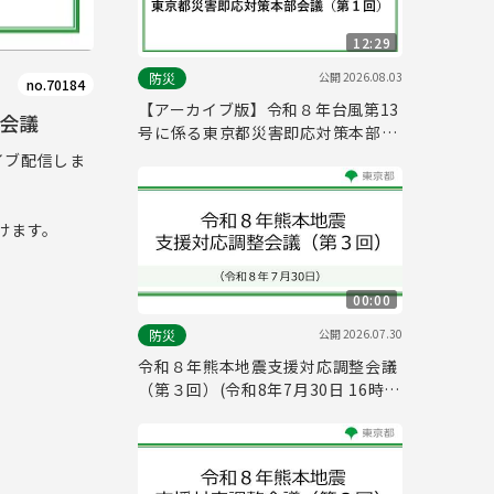
12:29
公開
2026.08.03
防災
no.70184
【アーカイブ版】令和８年台風第13
会議
号に係る東京都災害即応対策本部会
議（第１回）(令和8年8月3日 15時
イブ配信しま
10分～)
けます。
00:00
公開
2026.07.30
防災
令和８年熊本地震支援対応調整会議
（第３回）(令和8年7月30日 16時
00分～)