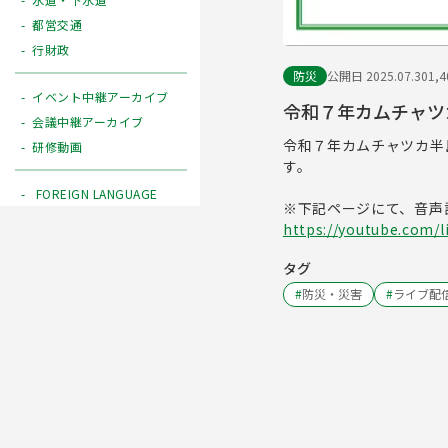
都営交通
行財政
防災
公開日 2025.07.30
1,
イベント中継アーカイブ
令和７年カムチャツ
会議中継アーカイブ
令和７年カムチャツカ半
研修動画
す。
FOREIGN LANGUAGE
※下記ページにて、音声
https://youtube.com/l
タグ
#
防災・災害
#
ライブ配