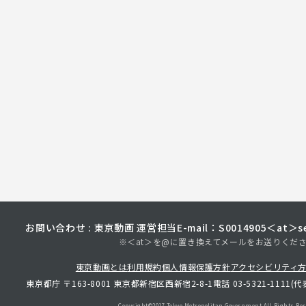
お問い合わせ : 東京動画 運営担当
E-mail：S0014905＜at＞sec
※＜at＞を@に置き換えてメールをお送りくだ
東京動画とは
利用規約
個人情報保護方針
アクセシビリティ
東京都庁 〒163-8001 東京都新宿区西新宿2-8-1
電話 03-5321-1111(代
Copyright©︎2017 Tokyo Metropolitan
Government.All Rights Res