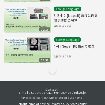
Foreign Language
3-2 4-2 [Nepali]結核に係る
関係機関の役割
公開
2018.06.28
02:13
Foreign Language
4-4 [Nepali]結核菌の検査
公開
2018.06.28
03:36
Contact :
E-mail：S0014905＜at＞section.metro.tokyo.jp
※Please replace ＜at＞ with @ and send us an email.
About
Terms of service
Privacy policy
Accessibility