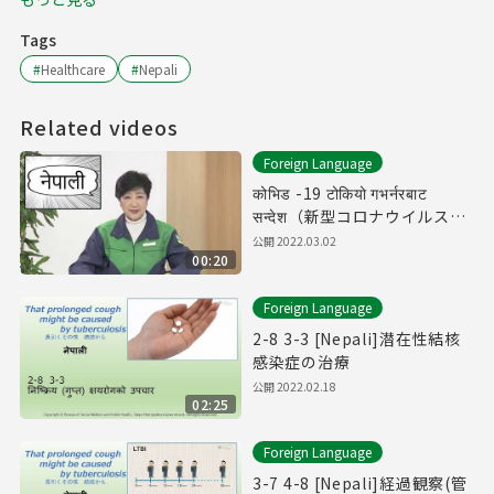
Tags
#
Healthcare
#
Nepali
Related videos
Foreign Language
कोभिड -19 टोकियो गभर्नरबाट
सन्देश（新型コロナウイルスに
関する知事メッセージ（ネパ
公開
2022.03.02
00:20
ール語編））
Foreign Language
2-8 3-3 [Nepali]潜在性結核
感染症の治療
公開
2022.02.18
02:25
Foreign Language
3-7 4-8 [Nepali]経過観察(管