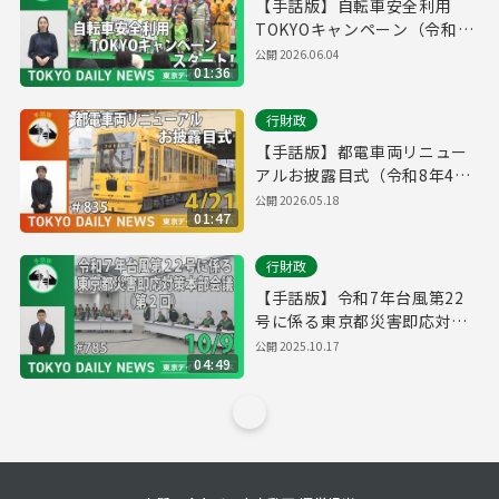
【手話版】自転車安全利用
TOKYOキャンペーン（令和8
年5月15日 東京デイリーニュ
公開
2026.06.04
01:36
ース No.840）
行財政
【手話版】都電車両リニュー
アルお披露目式（令和8年4月
21日 東京デイリーニュース
公開
2026.05.18
01:47
No.835）
行財政
【手話版】令和7年台風第22
号に係る東京都災害即応対策
本部会議（第２回）（令和7年
公開
2025.10.17
04:49
10月9日 東京デイリーニュー
ス No.785）