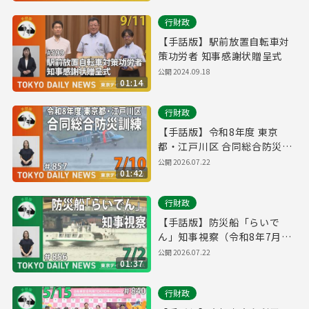
行財政
【手話版】駅前放置自転車対
策功労者 知事感謝状贈呈式
公開
2024.09.18
01:14
行財政
【手話版】令和8年度 東京
都・江戸川区 合同総合防災訓
練（令和8年7月9日 東京デイ
公開
2026.07.22
01:42
リーニュース No.857）
行財政
【手話版】防災船「らいで
ん」知事視察（令和8年7月2
日 東京デイリーニュース
公開
2026.07.22
01:37
No.856）
行財政