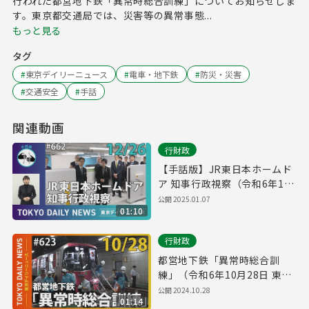
行われた都営地下鉄「異常時総合訓練」についてお知らせしま
す。東京都交通局では、災害等の異常事態...
もっと見る
タグ
#
東京デイリーニュース
#
電車・地下鉄
#
防災・災害
#
交通安全
#
手話
関連動画
行財政
【手話版】JR東日本ホームド
ア 知事行政視察（令和6年12
月26日 東京デイリーニュース
公開
2025.01.07
01:10
No.662）
行財政
都営地下鉄「異常時総合訓
練」（令和6年10月28日 東京
デイリーニュース No.623）
公開
2024.10.28
01:14