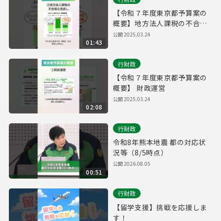
【令和７年度東京都予算案の
概要】地方法人課税の不合理
な見直し
公開
2025.03.24
01:43
行財政
【令和７年度東京都予算案の
概要】 財政運営
公開
2025.03.24
02:08
行財政
令和8年熊本地震 都の対応状
況等（8/5時点）
公開
2026.08.05
00:51
行財政
【留学支援】挑戦を応援しま
す！