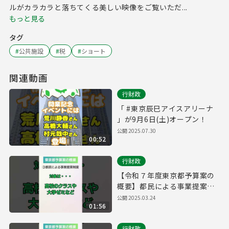
ルがカラカラと落ちてくる美しい映像をご覧いただ...
もっと見る
タグ
#
公共施設
#
税
#
ショート
関連動画
行財政
「 #東京辰巳アイスアリーナ
」が9月6日(土)オープン！
公開
2025.07.30
00:52
行財政
【令和７年度東京都予算案の
概要】都民による事業提案制
度
公開
2025.03.24
01:56
行財政