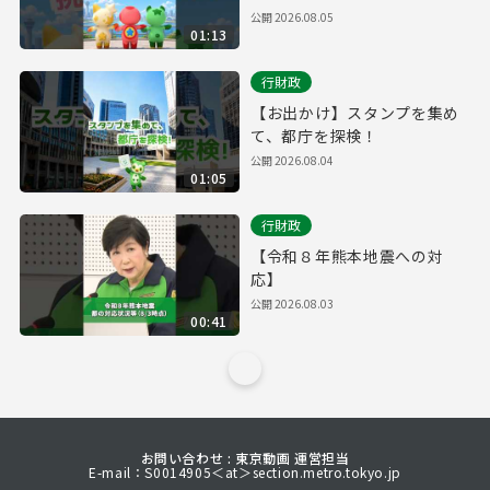
公開
2026.08.05
01:13
行財政
【お出かけ】スタンプを集め
て、都庁を探検！
公開
2026.08.04
01:05
行財政
【令和８年熊本地震への対
応】
公開
2026.08.03
00:41
お問い合わせ : 東京動画 運営担当
E-mail：S0014905＜at＞section.metro.tokyo.jp