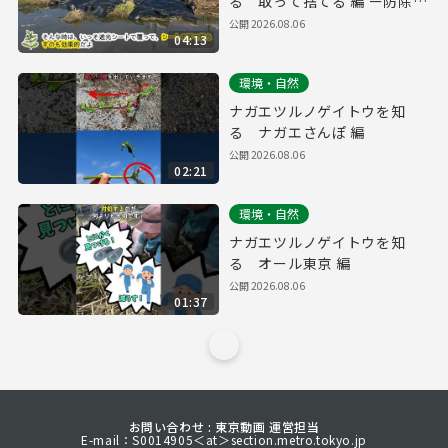
る 取って捨てる 編 ー防除の
ポイントー
公開
2026.08.06
04:13
環境・自然
ナガエツルノゲイトウを知
る ナガエさんぽ 編
公開
2026.08.06
02:21
環境・自然
ナガエツルノゲイトウを知
る オール東京 編
公開
2026.08.06
01:37
お問い合わせ : 東京動画 運営担当
E-mail：S0014905＜at＞section.metro.tokyo.jp