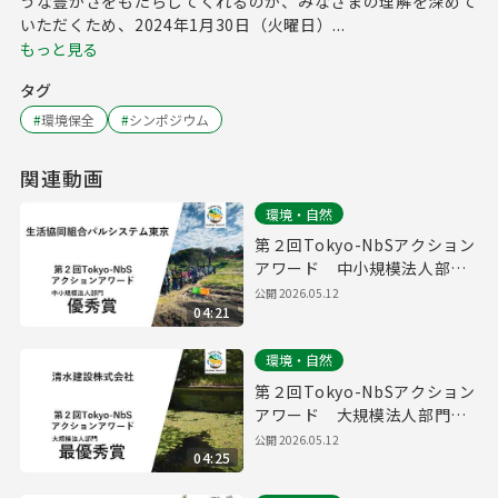
うな豊かさをもたらしてくれるのか、みなさまの理解を深めて
いただくため、2024年1月30日（火曜日）...
もっと見る
タグ
#
環境保全
#
シンポジウム
関連動画
環境・自然
第２回Tokyo-NbSアクション
アワード 中小規模法人部
門 優秀賞取組紹介（生活協
公開
2026.05.12
04:21
同組合パルシステム東京）
環境・自然
第２回Tokyo-NbSアクション
アワード 大規模法人部門
最優秀賞取組紹介（清水建設
公開
2026.05.12
04:25
株式会社）