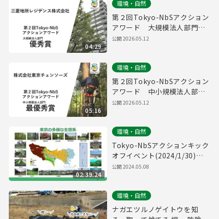
環境・自然
第２回Tokyo-NbSアクション
アワード 大規模法人部門
優秀賞取組紹介（三菱地所レ
公開
2026.05.12
04:29
ジデンス株式会社）
環境・自然
第２回Tokyo-NbSアクション
アワード 中小規模法人部
門 最優秀賞取組紹介（株式
公開
2026.05.12
05:16
会社東京チェンソーズ）
環境・自然
Tokyo-NbSアクションキック
オフイベント(2024/1/30)
（通常版）
公開
2024.05.08
02:39:24
環境・自然
ナガエツルノゲイトウを知