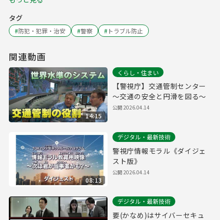
タグ
#
防犯・犯罪・治安
#
警察
#
トラブル防止
関連動画
くらし・住まい
【警視庁】交通管制センター
～交通の安全と円滑を図る～
公開
2026.04.14
14:15
デジタル・最新技術
警視庁情報モラル《ダイジェ
スト版》
公開
2026.04.14
08:13
デジタル・最新技術
要(かなめ)はサイバーセキュ