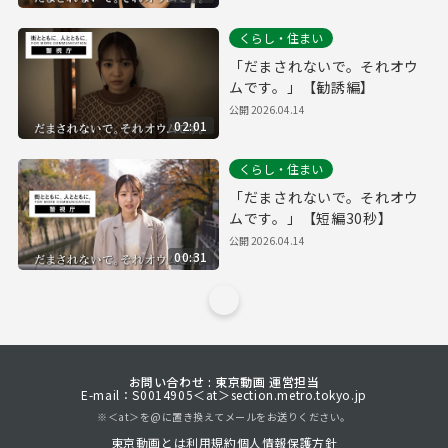
くらし・住まい
「だまされないで。それオウ
ムです。」【勧誘編】
公開
2026.04.14
02:01
くらし・住まい
「だまされないで。それオウ
ムです。」【短編30秒】
公開
2026.04.14
00:31
お問い合わせ : 東京動画 運営担当
E-mail：S0014905＜at＞section.metro.tokyo.jp
※＜at＞を@に置き換えてメールをお送りください。
東京動画とは
利用規約
個人情報保護方針