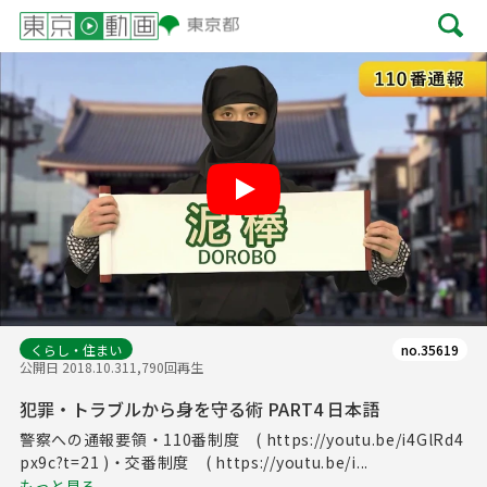
Play
くらし・住まい
no.35619
公開日 2018.10.31
1,790回再生
犯罪・トラブルから身を守る術 PART4 日本語
警察への通報要領・110番制度 ( https://youtu.be/i4GlRd4
px9c?t=21 )・交番制度 ( https://youtu.be/i...
もっと見る