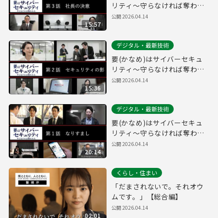
リティ～守らなければ奪われ
る～第３話「社長の決意」(経
公開
2026.04.14
15:57
営層向け)
デジタル・最新技術
要(かなめ)はサイバーセキュ
リティ～守らなければ奪われ
る～第２話「セキュリティの
公開
2026.04.14
15:36
影」(システム管理者向け)
デジタル・最新技術
要(かなめ)はサイバーセキュ
リティ～守らなければ奪われ
る～第１話「なりすまし」(一
公開
2026.04.14
20:14
般社員向け)
くらし・住まい
「だまされないで。それオウ
ムです。」【総合編】
公開
2026.04.14
02:01