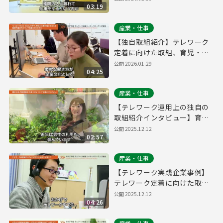
03:19
業事例【ニット社】
産業・仕事
【独自取組紹介】テレワーク
定着に向けた取組、育児・介
護との両立のためのテレワー
公開
2026.01.29
04:25
ク【e-Janネットワークス株
式会社】
産業・仕事
【テレワーク運用上の独自の
取組紹介インタビュー】育
児・介護との両立のためのテ
公開
2025.12.12
02:57
レワークの取組【ランクアッ
プ社】
産業・仕事
【テレワーク実践企業事例】
テレワーク定着に向けた取
組・社員の声から見る取組･企
公開
2025.12.12
04:26
業事例【CLINKS社】