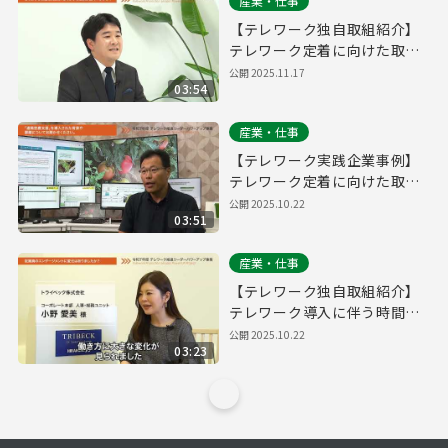
産業・仕事
【テレワーク独自取組紹介】
テレワーク定着に向けた取組
について【シェイプウィン
公開
2025.11.17
03:54
社】
産業・仕事
【テレワーク実践企業事例】
テレワーク定着に向けた取組
と導入に伴う時間の有効活用
公開
2025.10.22
03:51
について【NTTアグリテクノ
ロジー社】
産業・仕事
【テレワーク独自取組紹介】
テレワーク導入に伴う時間の
有効活用、育児・介護との両
公開
2025.10.22
03:23
立について【トライベック
社】