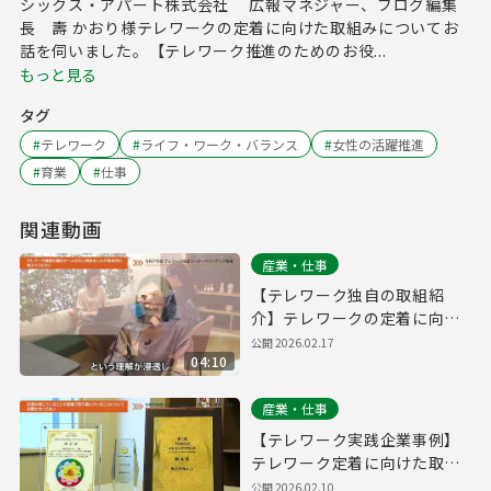
シックス・アパート株式会社 広報マネジャー、ブログ編集
長 壽 かおり様テレワークの定着に向けた取組みについてお
話を伺いました。【テレワーク推進のためのお役...
もっと見る
タグ
#
テレワーク
#
ライフ・ワーク・バランス
#
女性の活躍推進
#
育業
#
仕事
関連動画
産業・仕事
【テレワーク独自の取組紹
介】テレワークの定着に向け
た取組みについて【ノヴィー
公開
2026.02.17
04:10
タ社】
産業・仕事
【テレワーク実践企業事例】
テレワーク定着に向けた取
組・社員の声から見る取組･企
公開
2026.02.10