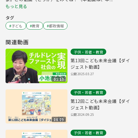
もっと見る
タグ
#
子ども
#
教育
#
都政情報
関連動画
子供・若者・教育
第13回こども未来会議【ダイ
ジェスト動画】
公開
2025.03.27
01:13
子供・若者・教育
第12回こども未来会議【ダイ
ジェスト動画】
公開
2024.09.25
06:09
子供・若者・教育