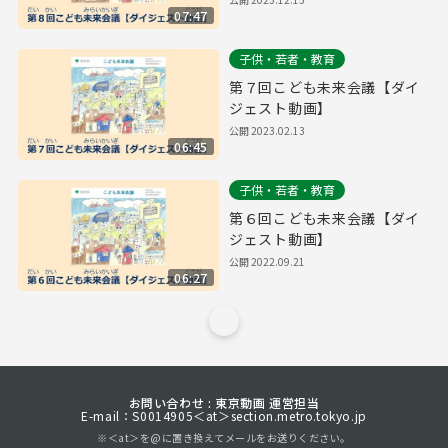
07:47
子供・若者・教育
第７回こども未来会議【ダイ
ジェスト動画】
公開
2023.02.13
06:45
子供・若者・教育
第６回こども未来会議【ダイ
ジェスト動画】
公開
2022.09.21
06:27
お問い合わせ : 東京動画 運営担当
E-mail：S0014905＜at＞section.metro.tokyo.jp
※＜at＞を@に置き換えてメールをお送りください。