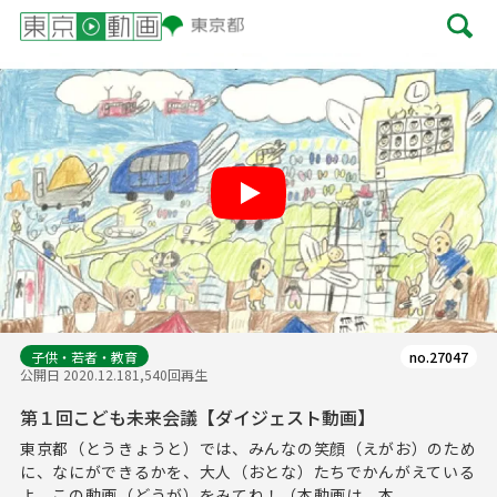
Play
子供・若者・教育
no.27047
公開日 2020.12.18
1,540回再生
第１回こども未来会議【ダイジェスト動画】
東京都（とうきょうと）では、みんなの笑顔（えがお）のため
に、なにができるかを、大人（おとな）たちでかんがえている
よ。この動画（どうが）をみてね！（本動画は、本...