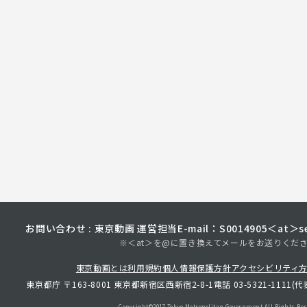
お問い合わせ : 東京動画 運営担当
E-mail：S0014905＜at＞sec
※＜at＞を@に置き換えてメールをお送りくだ
東京動画とは
利用規約
個人情報保護方針
アクセシビリティ
東京都庁 〒163-8001 東京都新宿区西新宿2-8-1
電話 03-5321-1111(代
Copyright©︎2017 Tokyo Metropolitan
Government.All Rights Res