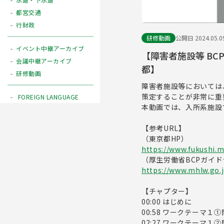
都営交通
行財政
研修動画
公開日 2024.05.0
イベント中継アーカイブ
【障害者施設等 BC
会議中継アーカイブ
都】
研修動画
障害者施設等においては
策定することが非常に重
FOREIGN LANGUAGE
本動画では、入所系施設
【参考URL】
（東京都HP）
https://www.fukushi.m
（厚生労働省BCPガイ
https://www.mhlw.go.
【チャプター】
00:00 はじめに
00:58 ワークテーマ１
02:27 ワークテーマ１