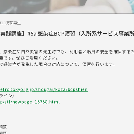
9
1.1万回再生
P実践講座】#5a 感染症BCP演習（⼊所系サービス事業
、感染症や自然災害の発生時でも、利用者と職員の安全を確保するた
要です。ぜひご活用ください。
で感染症が発生した場合の対応について、演習を行います。
etro.tokyo.lg.jp/shougai/koza/bcpshien
ドライン）
jp/stf/newpage_15758.html
①問題
②問題