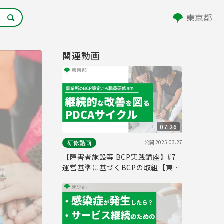
関連動画
07:26
公開
2025.03.27
研修動画
【障害者施設等 BCP実践講座】#7
運営基準に基づくBCPの取組【東京
都】