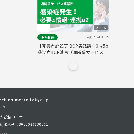
21:36
公開
2024.05.09
研修動画
【障害者施設等 BCP実践講座】#5b
感染症BCP演習（通所系サービス事
業所）【東京都】
tion.metro.tokyo.jp
さい。
方針
投稿コーナー
表)
法人番号8000020130001
erved.