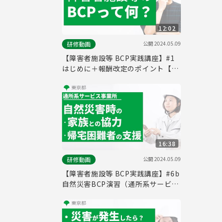
12:02
公開
2024.05.09
研修動画
【障害者施設等 BCP実践講座】#1
はじめに＋報酬改定のポイント【東
京都】
16:38
公開
2024.05.09
研修動画
【障害者施設等 BCP実践講座】#6b
⾃然災害BCP演習（通所系サービス
事業所）【東京都】