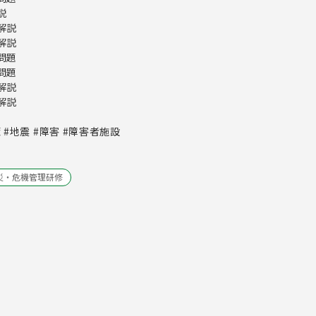
説
①解説
②解説
①問題
②問題
①解説
②解説
策 #地震 #障害 #障害者施設
災・危機管理研修