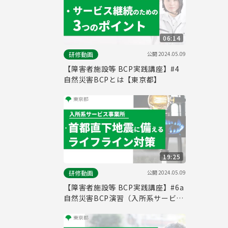
06:14
公開
2024.05.09
研修動画
【障害者施設等 BCP実践講座】#4
⾃然災害BCPとは【東京都】
19:25
公開
2024.05.09
研修動画
【障害者施設等 BCP実践講座】#6a
⾃然災害BCP演習（⼊所系サービス
事業所）【東京都】