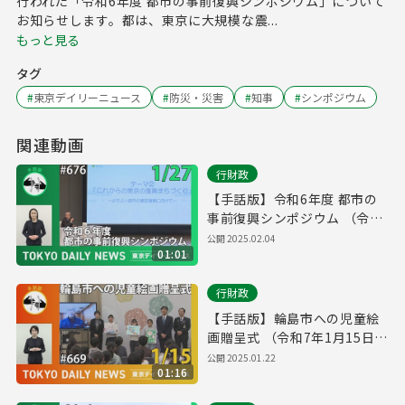
行われた「令和6年度 都市の事前復興シンポジウム」について
お知らせします。都は、東京に大規模な震...
もっと見る
タグ
#
東京デイリーニュース
#
防災・災害
#
知事
#
シンポジウム
関連動画
行財政
【手話版】令和6年度 都市の
事前復興シンポジウム （令和
7年1月27日 東京デイリーニュ
公開
2025.02.04
01:01
ース No.676）
行財政
【手話版】輪島市への児童絵
画贈呈式 （令和7年1月15日
東京デイリーニュース
公開
2025.01.22
01:16
No.669）