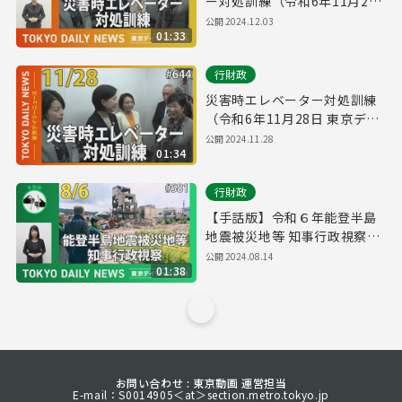
ー対処訓練（令和6年11月28
日 東京デイリーニュース
公開
2024.12.03
01:33
No.644）
行財政
災害時エレベーター対処訓練
（令和6年11月28日 東京デイ
リーニュース No.644）
公開
2024.11.28
01:34
行財政
【手話版】令和６年能登半島
地震被災地等 知事行政視察
（令和6年8月6日 東京デイリ
公開
2024.08.14
01:38
ーニュース No.581）
お問い合わせ : 東京動画 運営担当
E-mail：S0014905＜at＞section.metro.tokyo.jp