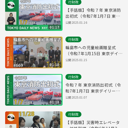
行財政
【手話版】令和７年 東京消防
出初式（令和7年1月7日 東京
デイリーニュース No.664）
公開
2025.01.16
01:17
行財政
輪島市への児童絵画贈呈式
（令和7年1月15日 東京デイリ
ーニュース No.669）
公開
2025.01.15
01:18
行財政
令和７年 東京消防出初式（令
和7年1月7日 東京デイリーニ
ュース No.664）
公開
2025.01.07
01:18
行財政
【手話版】災害時エレベータ