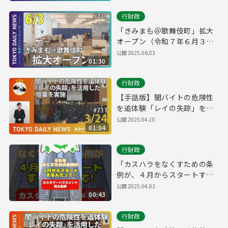
行財政
「きみまも＠歌舞伎町」拡大
オープン（令和７年６月３日
東京デイリーニュース
公開
2025.06.03
01:30
No.739）
行財政
【手話版】闇バイトの危険性
を追体験「レイの失踪」を活
用した授業を実施（令和7年3
公開
2025.04.10
01:04
月24日 東京デイリーニュース
No.711）
行財政
「カスハラをなくすための条
例が、４月からスタートする
よ。」
公開
2025.04.03
00:43
行財政