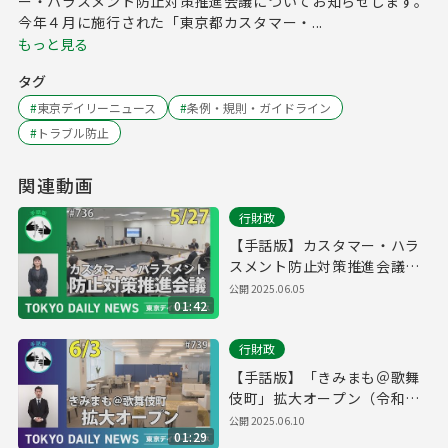
ー・ハラスメント防止対策推進会議についてお知らせします。
今年４月に施行された「東京都カスタマー・...
もっと見る
タグ
#
東京デイリーニュース
#
条例・規則・ガイドライン
#
トラブル防止
関連動画
行財政
【手話版】カスタマー・ハラ
スメント防止対策推進会議
（令和７年５月27日 東京デイ
公開
2025.06.05
01:42
リーニュース No.736）
行財政
【手話版】「きみまも＠歌舞
伎町」拡大オープン（令和７
年６月３日 東京デイリーニュ
公開
2025.06.10
01:29
ース No.739）