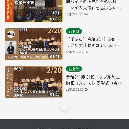
闇バイトの危険性を追体験
「レイの失踪」を活用した授
業を実施（令和7年3月24日 東
公開
2025.03.24
01:04
京デイリーニュース No.711）
行財政
【手話版】令和6年度 SNSト
ラブル防止動画コンテスト 表
彰式（令和7年2月20日 東京デ
公開
2025.02.26
01:01
イリーニュース No.691）
行財政
令和6年度 SNSトラブル防止
動画コンテスト 表彰式（令和
7年2月20日 東京デイリーニュ
公開
2025.02.20
01:03
ース No.691）