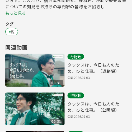
います。このたび、宿泊業界関係者、経済界、税制や観光政策
についての知見をお持ちの専門家の皆様をお招きし...
もっと見る
タグ
#
税
関連動画
行財政
タックスは、今日も人のた
め、ひと仕事。（道路編）
公開
2026.07.03
00:31
行財政
タックスは、今日も人のた
め、ひと仕事。（公園編）
公開
2026.07.03
00:31