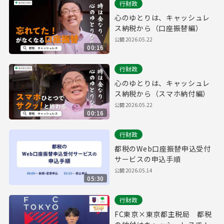
行財政
心のゆとりは、キャッシュレ
ス納税から（口座振替編）
公開
2026.05.22
00:16
行財政
心のゆとりは、キャッシュレ
ス納税から（スマホ納付編）
公開
2026.05.22
00:16
行財政
都税のWeb口座振替申込受付
サービスの申込手順
公開
2026.05.14
05:30
行財政
FC東京×東京都主税局 都税