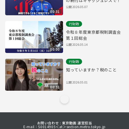
の納付はキャッシュレスで！
公開
2026.05.07
00:31
行財政
令和８年度東京都税制調査会
第１回総会
公開
2026.05.14
00:00
行財政
知っていますか？税のこと
公開
2026.05.01
00:31
お問い合わせ : 東京動画 運営担当
E-mail：S0014905＜at＞section.metro.tokyo.jp