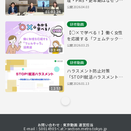
理・PMS・更年期はなぜつら
い？男女の健康課題を専門家
公開
2026.04.03
01:02:24
がわかりやすく解説！
研修動画
【○×で学べる！】働く女性
を応援する「フェムテック」
活用法
公開
2026.03.25
03:49
研修動画
ハラスメント防止対策
「STOP!就活ハラスメント～
学生等にとって魅力的な企業
公開
2026.01.13
12:53
になろう～」
お問い合わせ : 東京動画 運営担当
E-mail：S0014905＜at＞section.metro.tokyo.jp