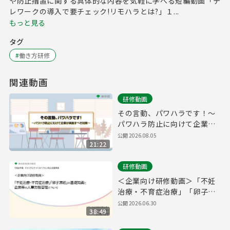
や防止措置に関する具体的な内容を気軽に学べる短編動画「テ
レワークの導入で要チェック!リモハラとは?」１...
もっと見る
タグ
#
働き方研修
関連動画
研修動画
その言動、パワハラです！～
パワハラ防止に向けて企業が
実施すべき対策～
公開
2026.08.05
21:22
研修動画
＜企業向け研修動画＞「不妊
治療・不育症治療」「卵子凍
結」の基礎知識と企業等の人
公開
2026.06.30
38:49
事労務管理について