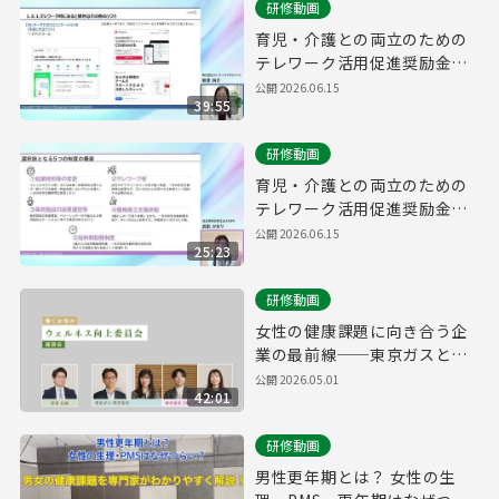
研修動画
育児・介護との両立のための
テレワーク活用促進奨励金
研修動画②
公開
2026.06.15
39:55
研修動画
育児・介護との両立のための
テレワーク活用促進奨励金
研修動画①
公開
2026.06.15
25:23
研修動画
女性の健康課題に向き合う企
業の最前線──東京ガスと
SAKURUGが語る、社内制度
公開
2026.05.01
42:01
改革・意識醸成の実例座談会
研修動画
男性更年期とは？ 女性の生