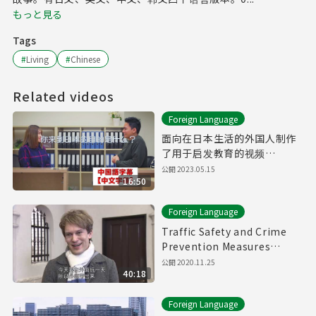
もっと見る
Tags
#
Living
#
Chinese
Related videos
Foreign Language
面向在日本生活的外国人制作
了用于启发教育的视频
【Downward Spiral】（有中
公開
2023.05.15
16:50
文字幕）
Foreign Language
Traffic Safety and Crime
Prevention Measures
Videos (chinese Subtitle)
公開
2020.11.25
40:18
Foreign Language