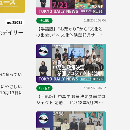
01:31
公開
2026.08.06
行財政
no.25083
【手話版】“お預かり”から“文化と
東京デイリー
の出会い”へ 文化体験型託児サービ
ス（令和8年7月23日 東京デイリー
ニュース No.861）
かに育ってい
01:26
もにやさしい
公開
2026.06.12
行財政
10月13日に
【手話版】中高生 政策決定参画プロ
ジェクト 始動！（令和8年5月29日
東京デイリーニュース No.845）