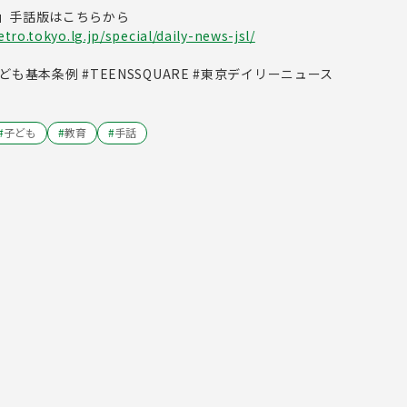
」手話版はこちらから
ro.tokyo.lg.jp/special/daily-news-jsl/
こども基本条例 #TEENSSQUARE #東京デイリーニュース
#
子ども
#
教育
#
手話