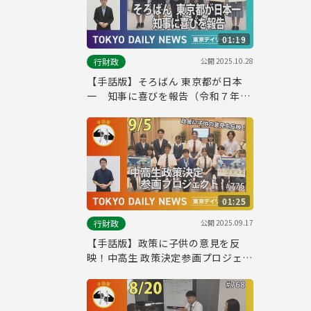
01:19
公開
2025.10.28
行財政
【手話版】そろばん 東京都が日本
一 知事に喜びを報告（令和７年10
月10日 東京デイリーニュース
No.786）
01:25
公開
2025.09.17
行財政
【手話版】政策に子供の意見を反
映！中高生 政策決定参画プロジェク
ト（令和７年９月５日 東京デイリー
ニュース No.775）