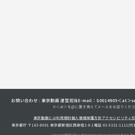
お問い合わせ : 東京動画 運営担当
E-mail：S0014905＜at＞sec
※＜at＞を@に置き換えてメールをお送りくだ
東京動画とは
利用規約
個人情報保護方針
アクセシビリティ
東京都庁 〒163-8001 東京都新宿区西新宿2-8-1
電話 03-5321-1111(代
Copyright©︎2017 Tokyo Metropolitan
Government.All Rights Res