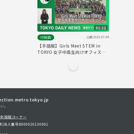
01:22
公開
2025.07.04
行財政
【手話版】Girls Meet STEM in
TOKYO 女子中高生向けオフィスツ
アー（令和７年６月13日 東京デイ
リーニュース No.743）
tion.metro.tokyo.jp
さい。
方針
投稿コーナー
表)
法人番号8000020130001
erved.