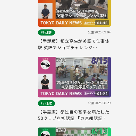
01:40
公開
2025.09.04
行財政
【手話版】都立高生が英語で仕事体
験 英語でジョブチャレンジ
2025（令和７年８月20日 東京デイ
リーニュース No.768）
01:22
公開
2025.08.29
行財政
【手話版】都独自の基準を満たした
50クラブを初認証 「東京都認証学
童クラブ」決定（令和７年８月15日
東京デイリーニュース No.765）