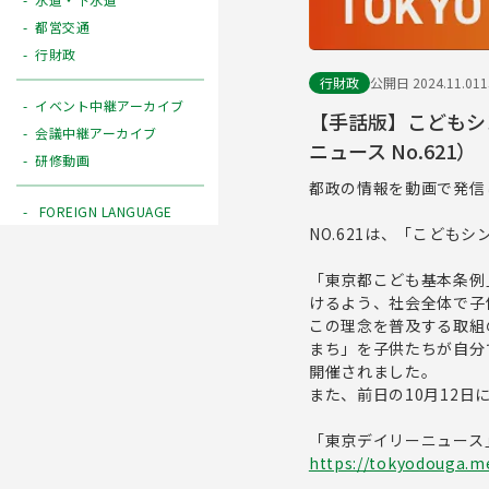
都営交通
行財政
行財政
公開日 2024.11.01
イベント中継アーカイブ
【手話版】こどもシン
会議中継アーカイブ
ニュース No.621）
研修動画
都政の情報を動画で発信
FOREIGN LANGUAGE
NO.621は、「こどもシ
「東京都こども基本条例
けるよう、社会全体で子
この理念を普及する取組
まち」を子供たちが自分で
開催されました。
また、前日の10月12
「東京デイリーニュース
https://tokyodouga.me