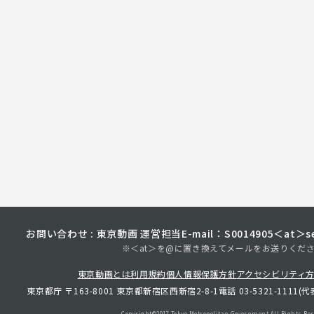
お問い合わせ : 東京動画 運営担当
E-mail：S0014905＜at＞sec
※＜at＞を@に置き換えてメールをお送りくだ
東京動画とは
利用規約
個人情報保護方針
アクセシビリティ
東京都庁 〒163-8001 東京都新宿区西新宿2-8-1
電話 03-5321-1111(代
Copyright©︎2017 Tokyo Metropolitan
Government.All Rights Res