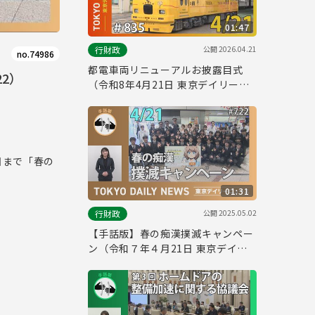
01:47
公開
2026.04.21
行財政
no.74986
都電車両リニューアルお披露目式
2）
（令和8年4月21日 東京デイリーニ
ュース No.835）
日まで「春の
01:31
公開
2025.05.02
行財政
【手話版】春の痴漢撲滅キャンペー
ン（令和７年４月21日 東京デイリ
ーニュース No.722）