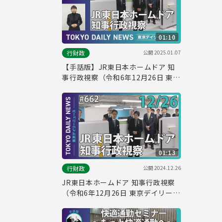
01:10
公開
2025.01.07
行財政
【手話版】JR東日本ホームドア 知
事行政視察（令和6年12月26日 東京
デイリーニュース No.662）
01:13
公開
2024.12.26
行財政
JR東日本ホームドア 知事行政視察
（令和6年12月26日 東京デイリーニ
ュース No.662）