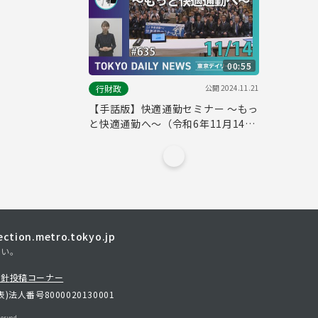
00:55
公開
2024.11.21
行財政
【手話版】快適通勤セミナー ～もっ
と快適通勤へ～（令和6年11月14日
東京デイリーニュース No.635）
tion.metro.tokyo.jp
さい。
方針
投稿コーナー
表)
法人番号8000020130001
erved.