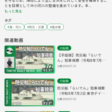
を守るため、降雨により生じる洪水に対して安全を確保するこ
とを目標として中小河川の整備を進めています。本...
もっと見る
タグ
#
海・河川
#
防災・災害
#
風水害
関連動画
行財政
【手話版】防災船「らいで
ん」知事視察（令和8年7月2
日 東京デイリーニュース
公開
2026.07.22
01:37
No.856）
行財政
防災船「らいでん」知事視察
（令和8年7月2日 東京デイリ
ーニュース No.856）
公開
2026.07.02
01:37