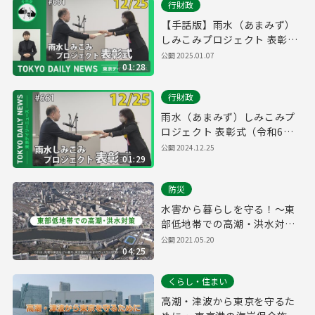
行財政
【手話版】雨水（あまみず）
しみこみプロジェクト 表彰式
（令和6年12月24日 東京デイ
公開
2025.01.07
01:28
リーニュース No.661）
行財政
雨水（あまみず）しみこみプ
ロジェクト 表彰式（令和6年
12月24日 東京デイリーニュー
公開
2024.12.25
01:29
ス No.661）
防災
水害から暮らしを守る！～東
部低地帯での高潮・洪水対策
【建設局】～
公開
2021.05.20
04:25
くらし・住まい
高潮・津波から東京を守るた