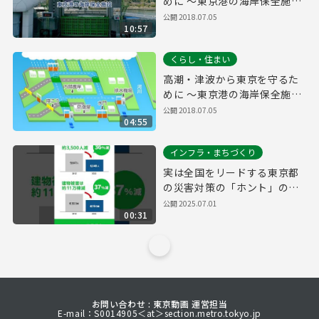
めに ～東京港の海岸保全施設
～
公開
2018.07.05
10:57
くらし・住まい
高潮・津波から東京を守るた
めに ～東京港の海岸保全施設
～ short ver.
公開
2018.07.05
04:55
インフラ・まちづくり
実は全国をリードする東京都
の災害対策の「ホント」のこ
と（縦）
公開
2025.07.01
00:31
お問い合わせ : 東京動画 運営担当
E-mail：S0014905＜at＞section.metro.tokyo.jp