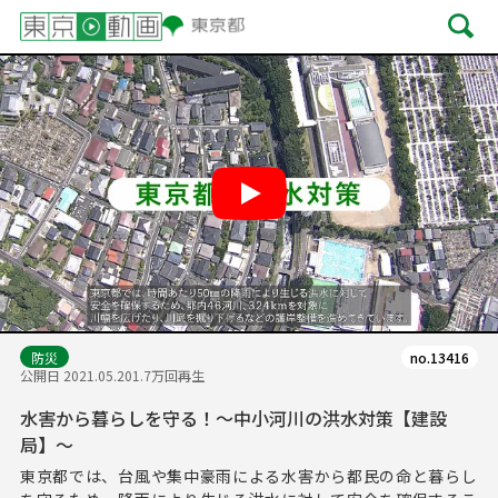
Play
防災
no.13416
公開日 2021.05.20
1.7万回再生
水害から暮らしを守る！～中小河川の洪水対策【建設
局】～
東京都では、台風や集中豪雨による水害から都民の命と暮らし