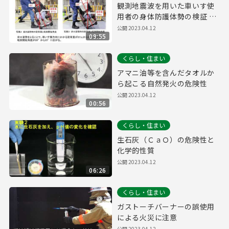
観測地震波を用いた車いす使
用者の身体防護体勢の検証 消
防技術課
公開
2023.04.12
09:55
くらし・住まい
アマニ油等を含んだタオルか
ら起こる自然発火の危険性
公開
2023.04.12
00:56
くらし・住まい
生石灰（ＣａＯ）の危険性と
化学的性質
公開
2023.04.12
06:26
くらし・住まい
ガストーチバーナーの誤使用
による火災に注意
公開
2023.04.12