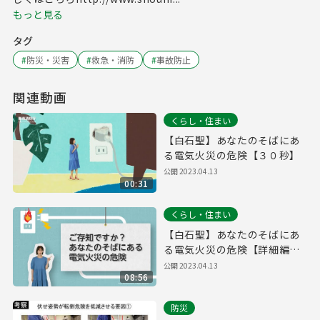
もっと見る
タグ
#
防災・災害
#
救急・消防
#
事故防止
関連動画
くらし・住まい
【白石聖】あなたのそばにあ
る電気火災の危険【３０秒】
公開
2023.04.13
00:31
くらし・住まい
【白石聖】あなたのそばにあ
る電気火災の危険【詳細編９
分】
公開
2023.04.13
08:56
防災