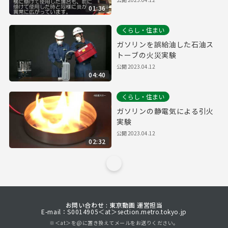
01:36
くらし・住まい
ガソリンを誤給油した石油ス
トーブの火災実験
公開
2023.04.12
04:40
くらし・住まい
ガソリンの静電気による引火
実験
公開
2023.04.12
02:32
お問い合わせ : 東京動画 運営担当
E-mail：S0014905＜at＞section.metro.tokyo.jp
※＜at＞を@に置き換えてメールをお送りください。