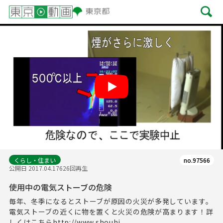
Play
くらし・住まい
no.97566
公開日 2017.04.17
626回再生
使用中の電気ストーブの危険
毎年、冬季になるとストーブが原因の火災が多発しています。
電気ストーブの近くに物を置くと火災の危険が高まります！詳
しくはこちらhttp://www.shouhi...