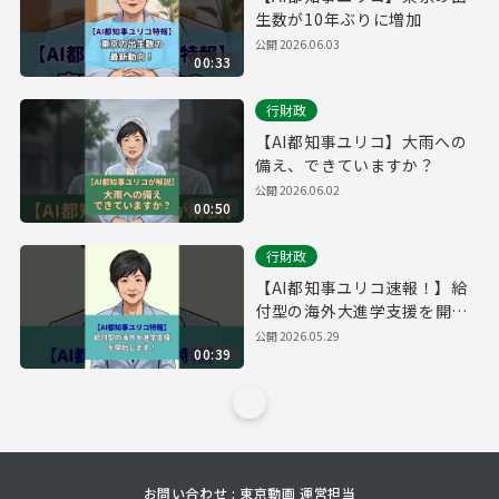
生数が10年ぶりに増加
公開
2026.06.03
00:33
行財政
【AI都知事ユリコ】大雨への
備え、できていますか？
公開
2026.06.02
00:50
行財政
【AI都知事ユリコ速報！】給
付型の海外大進学支援を開始
します！
公開
2026.05.29
00:39
お問い合わせ : 東京動画 運営担当