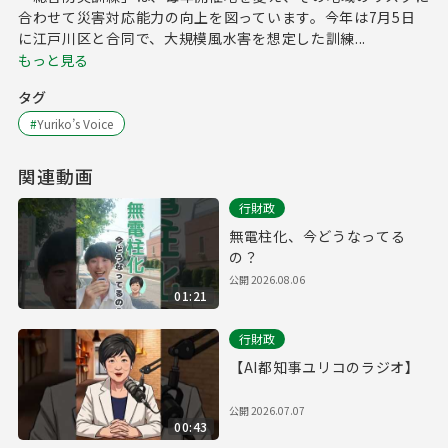
合わせて災害対応能力の向上を図っています。今年は7月5日
に江戸川区と合同で、大規模風水害を想定した訓練...
もっと見る
タグ
#
Yuriko’s Voice
関連動画
行財政
無電柱化、今どうなってる
の？
公開
2026.08.06
01:21
行財政
【AI都知事ユリコのラジオ】
公開
2026.07.07
00:43