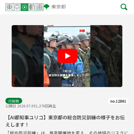
Play
行財政
no.12881
公開日 2026.07.09
1,376回再生
【AI都知事ユリコ】東京都の総合防災訓練の様子をお伝
えします！
「総合防災訓練」は、毎年開催地を変え、その地域のリスクに