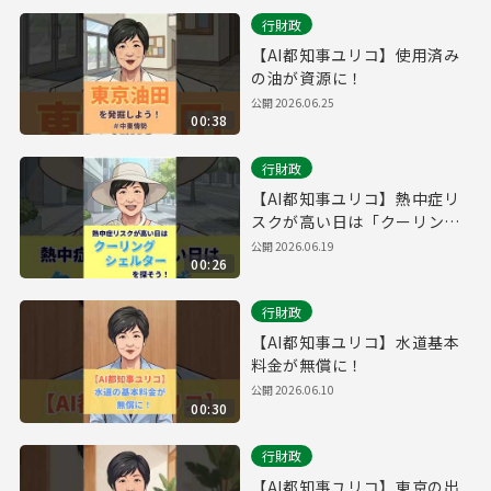
行財政
【AI都知事ユリコ】使用済み
の油が資源に！
公開
2026.06.25
00:38
行財政
【AI都知事ユリコ】熱中症リ
スクが高い日は「クーリング
シェルター」を探そう！
公開
2026.06.19
00:26
行財政
【AI都知事ユリコ】水道基本
料金が無償に！
公開
2026.06.10
00:30
行財政
【AI都知事ユリコ】東京の出