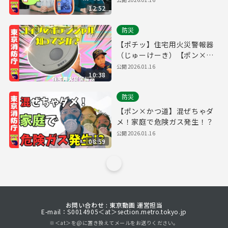
12:52
防災
【ポチッ】住宅用火災警報器
（じゅーけーき）【ポン×か
つ道】
公開
2026.01.16
10:38
防災
【ポン×かつ道】混ぜちゃダ
メ！家庭で危険ガス発生！？
公開
2026.01.16
08:59
お問い合わせ : 東京動画 運営担当
E-mail：S0014905＜at＞section.metro.tokyo.jp
※＜at＞を@に置き換えてメールをお送りください。