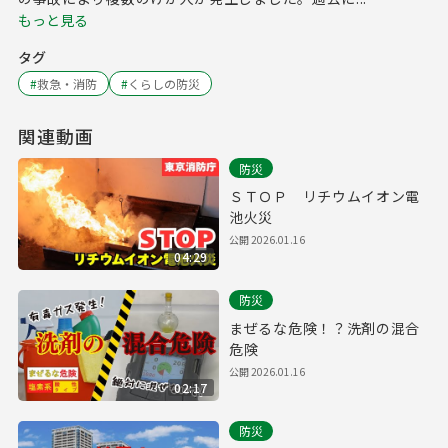
もっと見る
タグ
#
救急・消防
#
くらしの防災
関連動画
防災
ＳＴＯＰ リチウムイオン電
池火災
公開
2026.01.16
04:29
防災
まぜるな危険！？洗剤の混合
危険
公開
2026.01.16
02:17
防災