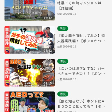
地震！その時マンションは
【詳細編】
公開
2026.01.16
16:42
防災
【消火器を噴射してみた】消
火器実践編！【ポン×かつ
道】
公開
2026.01.16
07:42
防災
【こいつは注ぎ足すな】バー
ベキューで火災！？【ポン×
かつ道】
公開
2026.01.16
08:15
防災
【割と知らない】ホントにＡ
ＥＤのこと知ってる？【ポン
×かつ道】
公開
2026.01.16