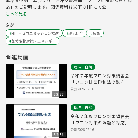
本冷凍空調工業会より「冷凍空調機器 フロン対策の課題と対
応」をご説明します。関係資料は以下のHPにて公...
もっと見る
タグ
#
HTT・ゼロエミッション推進
#
環境保全
#
気象
#
気候変動対策・エネルギー
関連動画
環境・自然
令和７年度フロン対策講習会
「フロン排出抑制法の動向に
ついて」
公開
2026.02.16
33:33
環境・自然
令和７年度フロン対策講習会
「フロン対策の課題と対応」
公開
2026.02.16
32:56