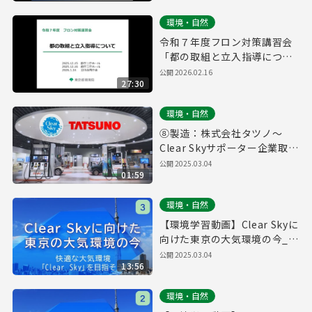
環境・自然
令和７年度フロン対策講習会
「都の取組と立入指導につい
て」
公開
2026.02.16
27:30
環境・自然
⑧製造：株式会社タツノ～
Clear Skyサポーター企業取組
紹介～
公開
2025.03.04
01:59
環境・自然
【環境学習動画】Clear Skyに
向けた東京の大気環境の今_③
快適な大気環境「Clear Sky」
公開
2025.03.04
13:56
を目指そう！
環境・自然