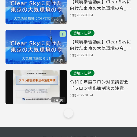
【環境学習動画】Clear Skyに
向けた東京の大気環境の今_②
大気汚染物質について知ろ
公開
2025.03.04
15:18
う！
環境・自然
【環境学習動画】Clear Skyに
向けた東京の大気環境の今_①
大気環境を知ろう！
公開
2025.03.04
13:29
環境・自然
令和６年度フロン対策講習会
「フロン排出抑制法の注意事
項」
公開
2025.01.24
34:20