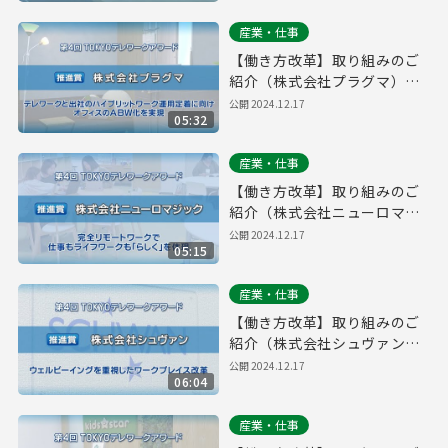
産業・仕事
【働き方改革】取り組みのご
紹介（株式会社プラグマ）｜
第４回「TOKYOテレワークア
公開
2024.12.17
05:32
ワード」
産業・仕事
【働き方改革】取り組みのご
紹介（株式会社ニューロマジ
ック）｜第４回「TOKYOテレ
公開
2024.12.17
05:15
ワークアワード」
産業・仕事
【働き方改革】取り組みのご
紹介（株式会社シュヴァン）
｜第４回「TOKYOテレワーク
公開
2024.12.17
06:04
アワード」
産業・仕事