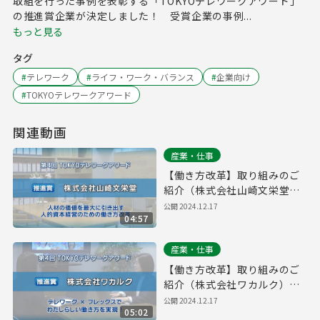
取組を行った事例を表彰する「TOKYOテレワークアワード」
の推進賞企業が決定しました！ 受賞企業の事例...
もっと見る
タグ
#
テレワーク
#
ライフ・ワーク・バランス
#
企業向け
#
TOKYOテレワークアワード
関連動画
産業・仕事
【働き方改革】取り組みのご
紹介（株式会社山崎文栄堂）
｜第４回「TOKYOテレワーク
公開
2024.12.17
04:57
アワード」
産業・仕事
【働き方改革】取り組みのご
紹介（株式会社ワカルク）｜
第４回「TOKYOテレワークア
公開
2024.12.17
05:02
ワード」