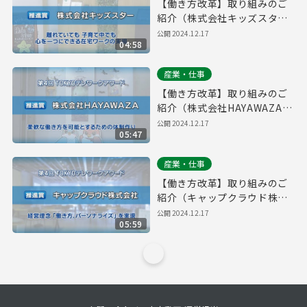
【働き方改革】取り組みのご
紹介（株式会社キッズスタ
ー）｜第４回「TOKYOテレワ
公開
2024.12.17
04:58
ークアワード」
産業・仕事
【働き方改革】取り組みのご
紹介（株式会社HAYAWAZA）
｜第４回「TOKYOテレワーク
公開
2024.12.17
05:47
アワード」
産業・仕事
【働き方改革】取り組みのご
紹介（キャップクラウド株式
会社）｜第４回「TOKYOテレ
公開
2024.12.17
05:59
ワークアワード」