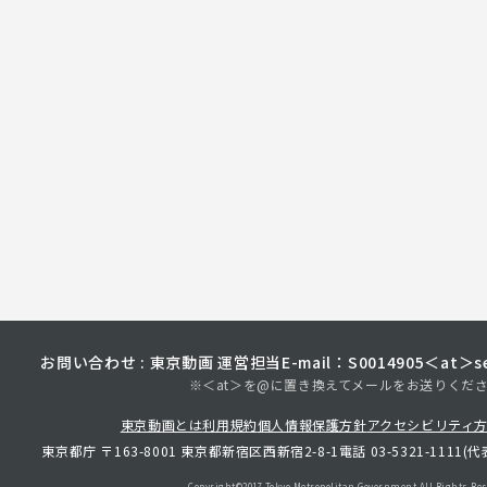
お問い合わせ : 東京動画 運営担当
E-mail：S0014905＜at＞sec
※＜at＞を@に置き換えてメールをお送りくだ
東京動画とは
利用規約
個人情報保護方針
アクセシビリティ
東京都庁 〒163-8001 東京都新宿区西新宿2-8-1
電話 03-5321-1111(代
Copyright©︎2017 Tokyo Metropolitan
Government.All Rights Res