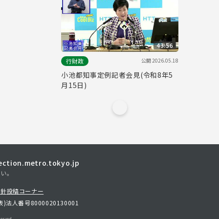
43:56
公開
2026.05.18
行財政
小池都知事定例記者会見(令和8年5
月15日)
tion.metro.tokyo.jp
さい。
方針
投稿コーナー
表)
法人番号8000020130001
erved.