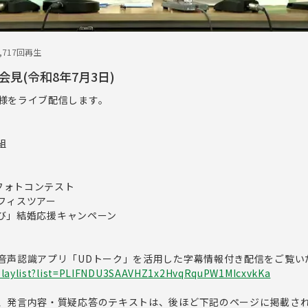
2,717回再生
見(令和8年7月3日)
様をライブ配信します。
組
」フォトコンテスト
オフィスツアー
八結び」結婚応援キャンペーン
音声認識アプリ「UDトーク」を活用した字幕情報付き配信をご覧い
playlist?list=PLIFNDU3SAAVHZ1x2HvqRquPW1MIcxvkKa
、発言内容・質疑応答のテキストは、後ほど下記のページに掲載さ