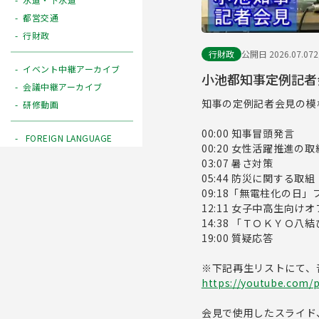
都営交通
行財政
行財政
公開日 2026.07.07
イベント中継アーカイブ
小池都知事定例記者会
会議中継アーカイブ
知事の定例記者会見の模
研修動画
00:00 知事冒頭発言
FOREIGN LANGUAGE
00:20 女性活躍推進の取
03:07 暑さ対策
05:44 防災に関する取組
09:18「無電柱化の日
12:11 女子中高生向け
14:38 「ＴＯＫＹＯ
19:00 質疑応答
※下記再生リストにて、
https://youtube.com/
会見で使用したスライド