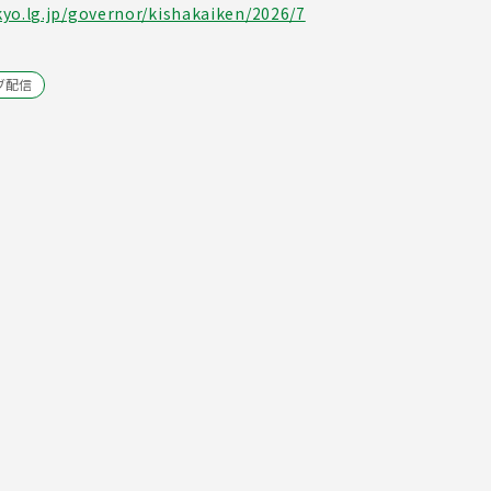
yo.lg.jp/governor/kishakaiken/2026/7
ブ配信