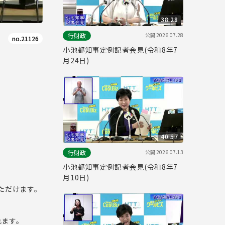
38:28
公開
2026.07.28
行財政
no.21126
小池都知事定例記者会見(令和8年7
月24日)
40:57
公開
2026.07.13
行財政
小池都知事定例記者会見(令和8年7
月10日)
ただけます。
れます。